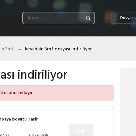
Dosya uz
in.3mf
keychain.3mf dosyası indiriliyor
sı indiriliyor
utusunu tıklayın.
Dosya boyutu
Tarih
51433
2017-03-18