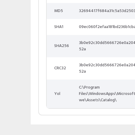
MD5
32694417f684a31c5a53d250
SHA1
09ec060f2efaa181bd236b1cb
3b0e92c30dd5666726e0a20
SHA256
52a
3b0e92c30dd5666726e0a20
CRC32
52a
C:\Program
Yol
Files\WindowsApps\Microsof
we\Assets\Catalog\