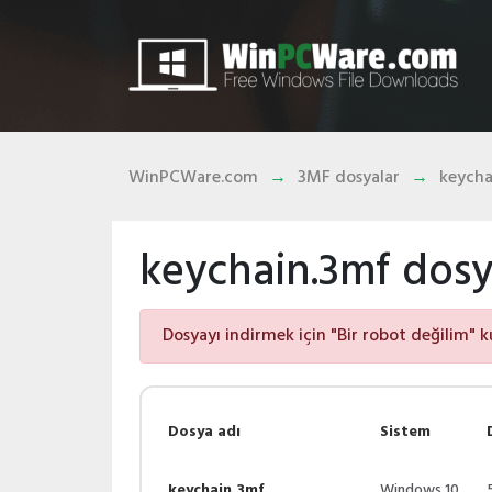
WinPCWare.com
3MF dosyalar
keycha
keychain.3mf dosya
Dosyayı indirmek için "Bir robot değilim" k
Dosya adı
Sistem
keychain.3mf
Windows 10