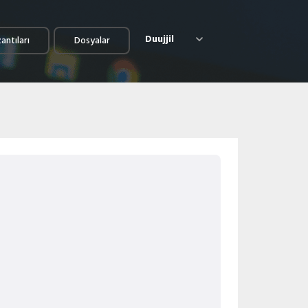
Duujjil
antıları
Dosyalar