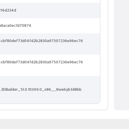
314d234d
a8aca0ec1d70874
4cbf80def73d04fd2b2830a97507236e96ec76
4cbf80def73d04fd2b2830a97507236e96ec76
t.3DBuilder_13.0.10349.0_x86__8wekyb3d8bb