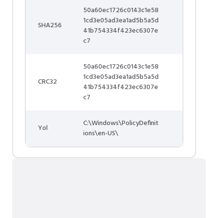
50a60ec1726c0143c1e58
1cd3e05ad3ea1ad5b5a5d
SHA256
41b754334f423ec6307e
c7
50a60ec1726c0143c1e58
1cd3e05ad3ea1ad5b5a5d
CRC32
41b754334f423ec6307e
c7
C:\Windows\PolicyDefinit
Yol
ions\en-US\