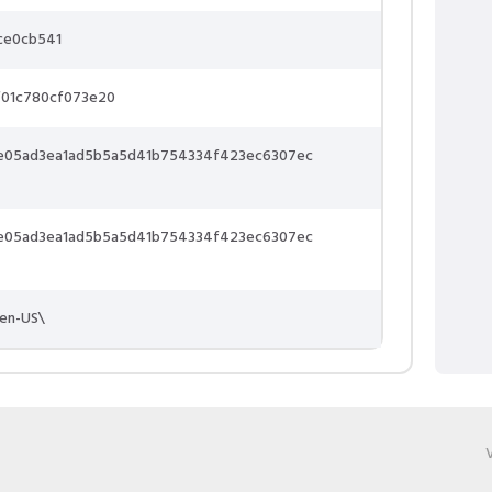
ce0cb541
f01c780cf073e20
3e05ad3ea1ad5b5a5d41b754334f423ec6307ec
3e05ad3ea1ad5b5a5d41b754334f423ec6307ec
\en-US\