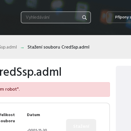
Přípony 
Ssp.adml
Stažení souboru CredSsp.adml
CredSsp.adml
em robot".
Velikost
Datum
souboru
-0001-11-30