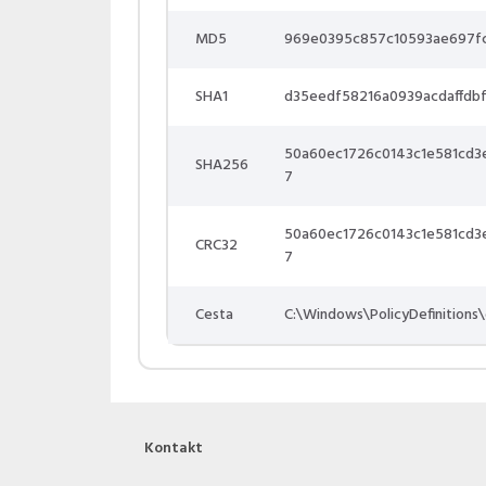
MD5
969e0395c857c10593ae697f
SHA1
d35eedf58216a0939acdaffdb
50a60ec1726c0143c1e581cd
SHA256
7
50a60ec1726c0143c1e581cd
CRC32
7
Cesta
C:\Windows\PolicyDefinitions
Kontakt