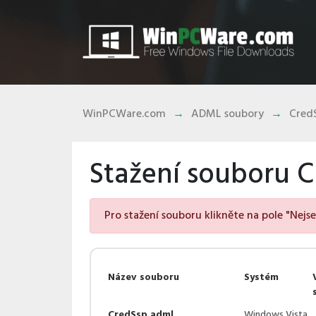
WinPCWare.com
ADML soubory
Cred
Stažení souboru 
Pro stažení souboru klikněte na pole "Nejs
Název souboru
Systém
CredSsp.adml
Windows Vista