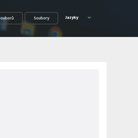
Jazyky
souborů
Soubory