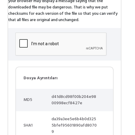
your browser may display a message saying that the
downloaded file may be dangerous. That is why we put
checksums for each version of the file so that you can verify
that all files are original and unchanged.
Dosya Ayrıntıları
d41d8cd98f00b204e98
MD5
00998ecf8427e
da39a3ee5e6b4b0d325
SHA1
5bfef95601890afd8070
9