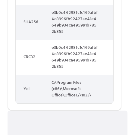
e3b0c44298fc1c149afbf
4c8996fb92427ae41e4
SHA256
649b934ca495991b785
2b855
e3b0c44298fc1c149afbf
4c8996fb92427ae41e4
CRC32
649b934ca495991b785
2b855
C:\Program Files
Yol
(x86)\Microsoft
Office\Office12\1033\