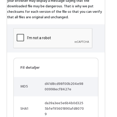
your browser may display a message saying that the
downloaded file may be dangerous. That is why we put
checksums for each version of the file so that you can verify
that all files are original and unchanged.
Fil detaljer
d41d8cd98f00b204e98
MD5
00998ecf8427e
da39a3ee5e6b4b0d325
SHA1
5bfef95601890afd8070
9