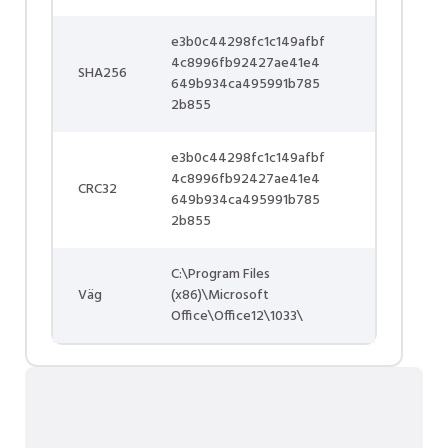
e3b0c44298fc1c149afbf
4c8996fb92427ae41e4
SHA256
649b934ca495991b785
2b855
e3b0c44298fc1c149afbf
4c8996fb92427ae41e4
CRC32
649b934ca495991b785
2b855
C:\Program Files
Väg
(x86)\Microsoft
Office\Office12\1033\