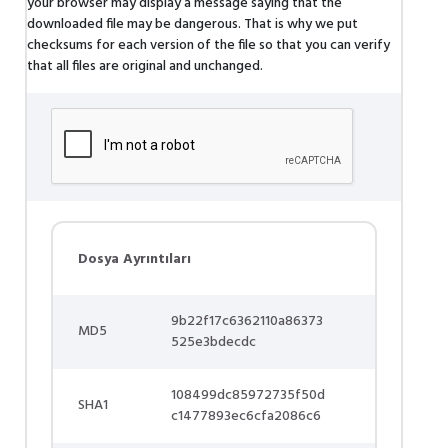
your browser may display a message saying that the
downloaded file may be dangerous. That is why we put
checksums for each version of the file so that you can verify
that all files are original and unchanged.
Dosya Ayrıntıları
9b22f17c6362110a86373
MD5
525e3bdecdc
108499dc85972735f50d
SHA1
c1477893ec6cfa2086c6