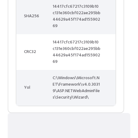
14417cfc67217c3109b10
c131e360cbf022ae295bb
SHA256
44629a45f174ad155902
69
14417cfc67217c3109b10
c131e360cbf022ae295bb
CRC32
44629a45f174ad155902
69
C:\Windows\Microsoft.N
ET\Framework\v4.0.3031
Yol
9\ASP.NETWebAdminFile
s\Security\Wizard\