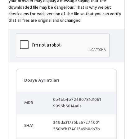
your browser may display a message saying that the
downloaded file may be dangerous. That is why we put
checksums for each version of the file so that you can verify
that all files are original and unchanged.
Dosya Ayrıntıları
0b4bb4b72480781d1061
MD5
9996b5814a0a
349da31735ba67c74001
SHA1
550bfb174815a9b0cb7b