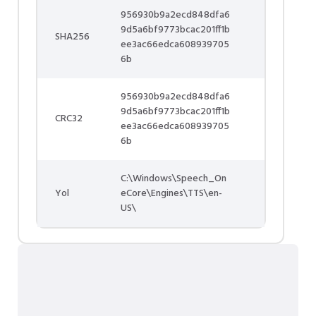
956930b9a2ecd848dfa6
9d5a6bf9773bcac201ff1b
SHA256
ee3ac66edca608939705
6b
956930b9a2ecd848dfa6
9d5a6bf9773bcac201ff1b
CRC32
ee3ac66edca608939705
6b
C:\Windows\Speech_On
Yol
eCore\Engines\TTS\en-
US\