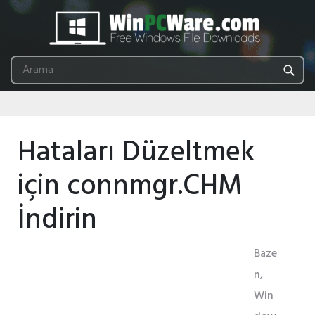
Hataları Düzeltmek
için connmgr.CHM
İndirin
Baze
n,
Win