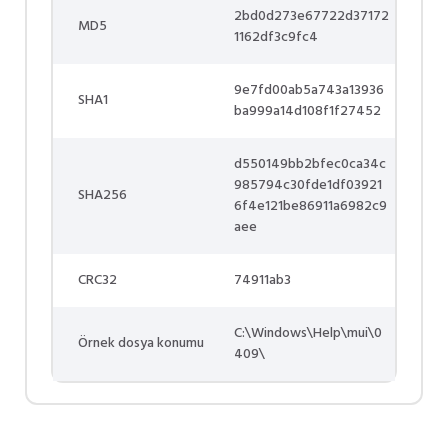
2bd0d273e67722d37172
MD5
1162df3c9fc4
9e7fd00ab5a743a13936
SHA1
ba999a14d108f1f27452
d550149bb2bfec0ca34c
985794c30fde1df03921
SHA256
6f4e121be86911a6982c9
aee
CRC32
74911ab3
C:\Windows\Help\mui\0
Örnek dosya konumu
409\