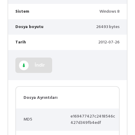
Sistem
Windows 8
Dosya boyutu
26493 bytes
Tarih
2012-07-26
İndir
Dosya Ayrıntıları
e169477427c2418546c
MD5
427d349fb4edf