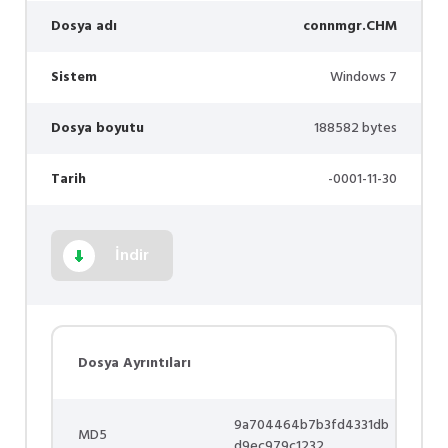
Dosya adı
connmgr.CHM
Sistem
Windows 7
Dosya boyutu
188582 bytes
Tarih
-0001-11-30
İndir
Dosya Ayrıntıları
9a704464b7b3fd4331db
MD5
d9ec979c1232