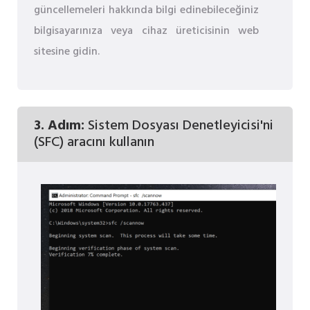
güncellemeleri hakkında bilgi edinebileceğiniz
bilgisayarınıza veya cihaz üreticisinin web
sitesine gidin.
3. Adım:
Sistem Dosyası Denetleyicisi'ni
(SFC) aracını kullanın