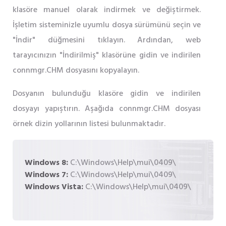
klasöre manuel olarak indirmek ve değiştirmek.
İşletim sisteminizle uyumlu dosya sürümünü seçin ve
"İndir" düğmesini tıklayın. Ardından, web
tarayıcınızın "İndirilmiş" klasörüne gidin ve indirilen
connmgr.CHM dosyasını kopyalayın.
Dosyanın bulunduğu klasöre gidin ve indirilen
dosyayı yapıştırın. Aşağıda connmgr.CHM dosyası
örnek dizin yollarının listesi bulunmaktadır.
Windows 8:
C:\Windows\Help\mui\0409\
Windows 7:
C:\Windows\Help\mui\0409\
Windows Vista:
C:\Windows\Help\mui\0409\