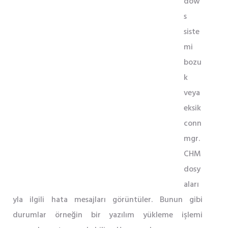
dow
s
siste
mi
bozu
k
veya
eksik
conn
mgr.
CHM
dosy
aları
yla ilgili hata mesajları görüntüler. Bunun gibi
durumlar örneğin bir yazılım yükleme işlemi