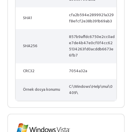
cfa2b594e2899921a329
SHA1
f8efcf2e38b391b69ab3
857b9affdc6750e2cc0ad
e7de4b47e0cf0f4cc62
SHA256
5134263fd0acddb6673e
6fb7
CRC32
7054a32a
C:\Windows\Help\mui\0
Örnek dosya konumu
409\