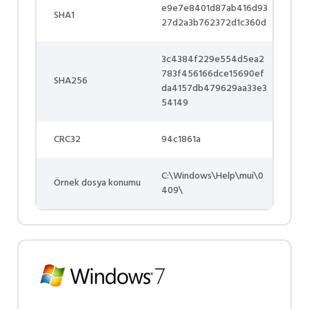
e9e7e8401d87ab416d93
SHA1
27d2a3b762372d1c360d
3c4384f229e554d5ea2
783f456166dce15690ef
SHA256
da4157db479629aa33e3
54149
CRC32
94c1861a
C:\Windows\Help\mui\0
Örnek dosya konumu
409\