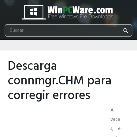
Descarga
connmgr.CHM para
corregir errores
A
vece
s, el