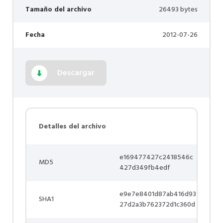
Tamaño del archivo
26493 bytes
Fecha
2012-07-26
Descargar
Detalles del archivo
e169477427c2418546c
MD5
427d349fb4edf
e9e7e8401d87ab416d93
SHA1
27d2a3b762372d1c360d