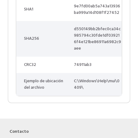
9e7fd00ab5a743a13936
SHA1
ba999a14d108f1f27452
d550149bb2bfec0ca34c
985794c30fde1df03921
SHA256
6f4e121be86911a6982c9
aee
CRC32
74911ab3
Ejemplo de ubicación
C:\Windows\Help\mui\0
del archivo
409\
Contacto