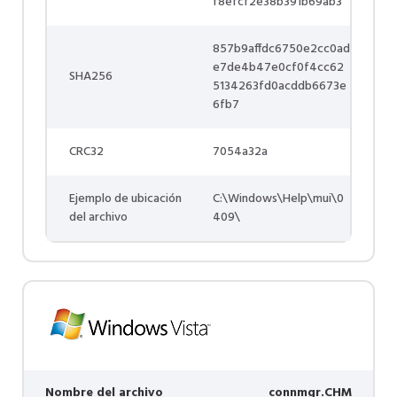
f8efcf2e38b391b69ab3
857b9affdc6750e2cc0ad
e7de4b47e0cf0f4cc62
SHA256
5134263fd0acddb6673e
6fb7
CRC32
7054a32a
Ejemplo de ubicación
C:\Windows\Help\mui\0
del archivo
409\
Nombre del archivo
connmgr.CHM