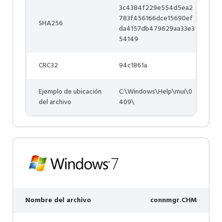
3c4384f229e554d5ea2
783f456166dce15690ef
SHA256
da4157db479629aa33e3
54149
CRC32
94c1861a
Ejemplo de ubicación
C:\Windows\Help\mui\0
del archivo
409\
Nombre del archivo
connmgr.CHM