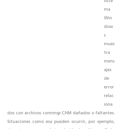
siste
ma
Win
dow
s
mues
tra
mens
ajes
de
error
relac
iona
dos con archivos connmgr.CHM dañados o faltantes.
Situaciones como esa pueden ocurrir, por ejemplo,