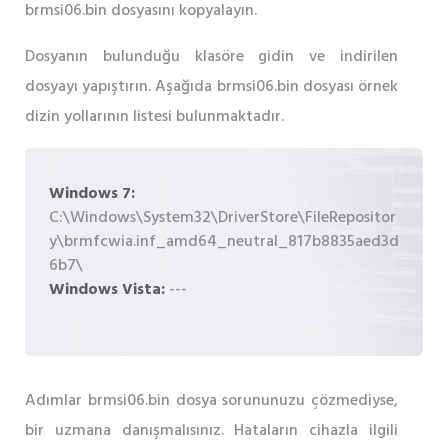
brmsi06.bin dosyasını kopyalayın.
Dosyanın bulunduğu klasöre gidin ve indirilen
dosyayı yapıştırın. Aşağıda brmsi06.bin dosyası örnek
dizin yollarının listesi bulunmaktadır.
Windows 7:
C:\Windows\System32\DriverStore\FileRepositor
y\brmfcwia.inf_amd64_neutral_817b8835aed3d
6b7\
Windows Vista:
---
Adımlar brmsi06.bin dosya sorununuzu çözmediyse,
bir uzmana danışmalısınız. Hataların cihazla ilgili