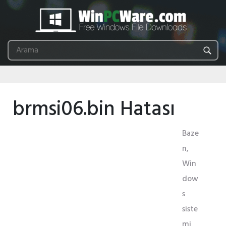
brmsi06.bin Hatası
Baze
n,
Win
dow
s
siste
mi