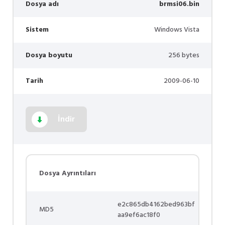
Dosya adı
brmsi06.bin
Sistem
Windows Vista
Dosya boyutu
256 bytes
Tarih
2009-06-10
İndir
Dosya Ayrıntıları
e2c865db4162bed963bf
MD5
aa9ef6ac18f0