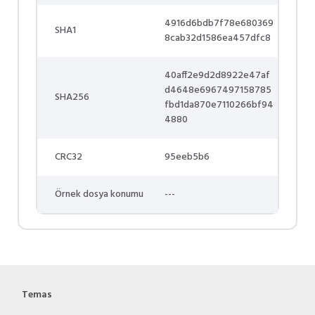
4916d6bdb7f78e680369
SHA1
8cab32d1586ea457dfc8
40aff2e9d2d8922e47af
d4648e6967497158785
SHA256
fbd1da870e7110266bf94
4880
CRC32
95eeb5b6
Örnek dosya konumu
---
Temas