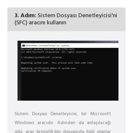
3. Adım:
Sistem Dosyası Denetleyicisi'ni
(SFC) aracını kullanın
Sistem Dosyası Denetleyicisi, bir Microsoft
Windows aracıdır. Adından da anlaşılacağı
gibi, araç brmsi06.bin dosyasıyla ilgili olanlar