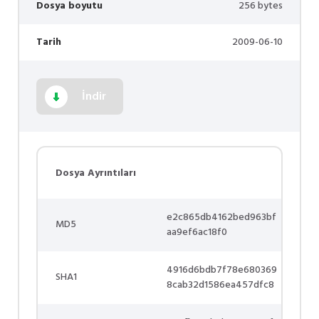
Dosya boyutu
256 bytes
Tarih
2009-06-10
İndir
Dosya Ayrıntıları
e2c865db4162bed963bf
MD5
aa9ef6ac18f0
4916d6bdb7f78e680369
SHA1
8cab32d1586ea457dfc8