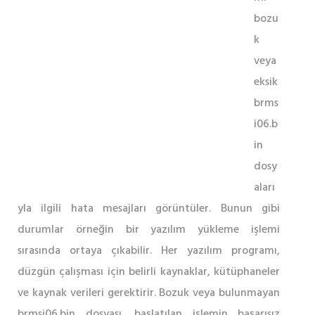
bozu
k
veya
eksik
brms
i06.b
in
dosy
aları
yla ilgili hata mesajları görüntüler. Bunun gibi
durumlar örneğin bir yazılım yükleme işlemi
sırasında ortaya çıkabilir. Her yazılım programı,
düzgün çalışması için belirli kaynaklar, kütüphaneler
ve kaynak verileri gerektirir. Bozuk veya bulunmayan
brmsi06.bin dosyası, başlatılan işlemin başarısız