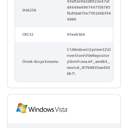
40aff2e9d2d8922e47af
d4648e6967497158785
SHA256
fbd1da870e7110266bf94
4880
CRC32
95eeb5b6
C:\Windows\System32\D
riverStore\FileRepositor
Örnek dosya konumu
y\brmfcwia.inf_amd64_
neutral_817b8835aed3d
6b7\