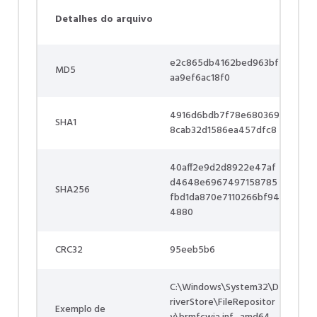
Detalhes do arquivo
e2c865db4162bed963bf
MD5
aa9ef6ac18f0
4916d6bdb7f78e680369
SHA1
8cab32d1586ea457dfc8
40aff2e9d2d8922e47af
d4648e6967497158785
SHA256
fbd1da870e7110266bf94
4880
CRC32
95eeb5b6
C:\Windows\System32\D
riverStore\FileRepositor
Exemplo de