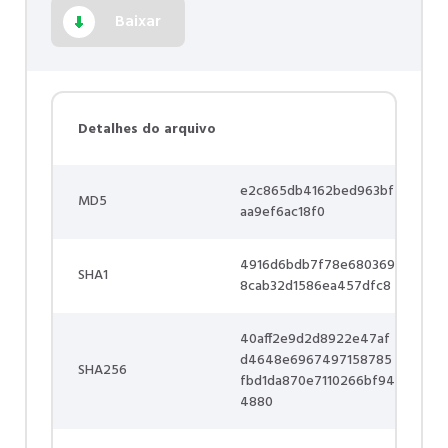
Baixar
Detalhes do arquivo
e2c865db4162bed963bf
MD5
aa9ef6ac18f0
4916d6bdb7f78e680369
SHA1
8cab32d1586ea457dfc8
40aff2e9d2d8922e47af
d4648e6967497158785
SHA256
fbd1da870e7110266bf94
4880