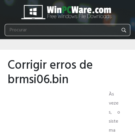
Corrigir erros de
brmsi06.bin
Às
veze
s, o
siste
ma