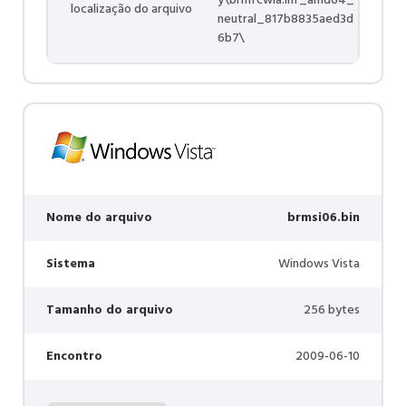
y\brmfcwia.inf_amd64_
localização do arquivo
neutral_817b8835aed3d
6b7\
Nome do arquivo
brmsi06.bin
Sistema
Windows Vista
Tamanho do arquivo
256 bytes
Encontro
2009-06-10