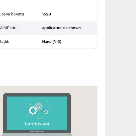
Dosya boyutu
1698
MIME türü
application/unknown
Başlık
Hand (N-S)