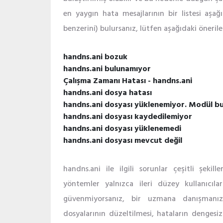
en yaygın hata mesajlarının bir listesi aşağı
benzerini) bulursanız, lütfen aşağıdaki öneriler
handns.ani bozuk
handns.ani bulunamıyor
Çalışma Zamanı Hatası - handns.ani
handns.ani dosya hatası
handns.ani dosyası yüklenemiyor. Modül b
handns.ani dosyası kaydedilemiyor
handns.ani dosyası yüklenemedi
handns.ani dosyası mevcut değil
handns.ani ile ilgili sorunlar çeşitli şekille
yöntemler yalnızca ileri düzey kullanıcılar 
güvenmiyorsanız, bir uzmana danışmanızı
dosyalarının düzeltilmesi, hataların dengesiz