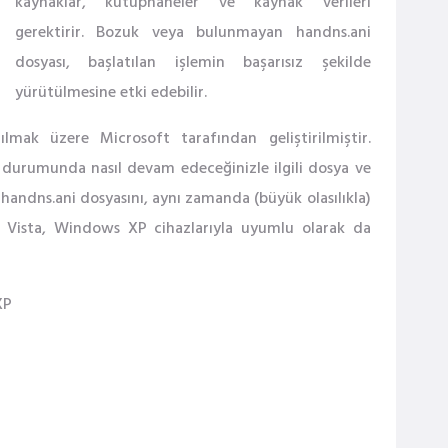
kaynaklar, kütüphaneler ve kaynak verileri
gerektirir. Bozuk veya bulunmayan handns.ani
dosyası, başlatılan işlemin başarısız şekilde
yürütülmesine etki edebilir.
ılmak üzere Microsoft tarafından geliştirilmiştir.
ar durumunda nasıl devam edeceğinizle ilgili dosya ve
ız. handns.ani dosyasını, aynı zamanda (büyük olasılıkla)
Vista, Windows XP cihazlarıyla uyumlu olarak da
XP