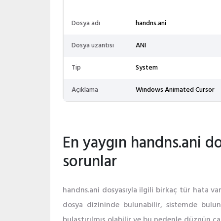
Dosya adı
handns.ani
Dosya uzantısı
ANI
Tip
System
Açıklama
Windows Animated Cursor
En yaygın handns.ani dos
sorunlar
handns.ani dosyasıyla ilgili birkaç tür hata va
dosya dizininde bulunabilir, sistemde bulu
bulaştırılmış olabilir ve bu nedenle düzgün çalı