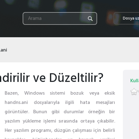
Dosya uz
.ani
irilir ve Düzeltilir?
Kull
Bazen, Windows sistemi bozuk veya eksik
handns.ani dosyalarıyla ilgili hata mesajları
görüntüler. Bunun gibi durumlar örneğin bir
yazılım yükleme işlemi sırasında ortaya çıkabilir.
Her yazılım programı, düzgün çalışması için belirli