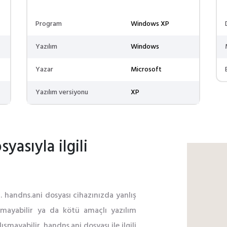
Program
Windows XP
Yazılım
Windows
Yazar
Microsoft
Yazılım versiyonu
XP
yasıyla ilgili
r. handns.ani dosyası cihazınızda yanlış
nmayabilir ya da kötü amaçlı yazılım
şmayabilir. handns.ani dosyası ile ilgili