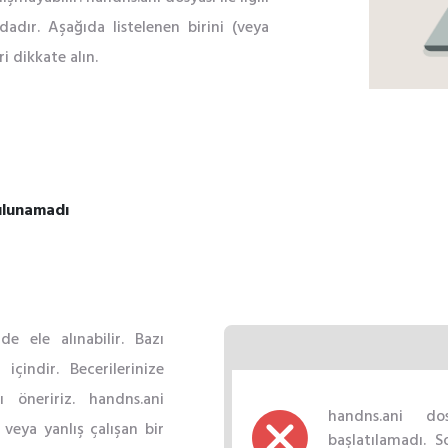
dadır. Aşağıda listelenen birini (veya
i dikkate alın.
ulunamadı
rde ele alınabilir. Bazı
içindir. Becerilerinize
 öneririz. handns.ani
handns.ani d
 veya yanlış çalışan bir
başlatılamadı. 