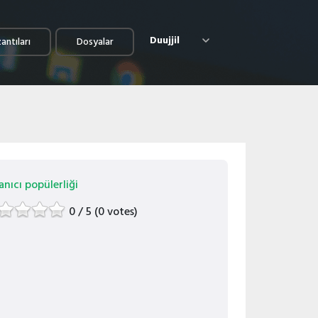
Duujjil
antıları
Dosyalar
anıcı popülerliği
0 / 5 (0 votes)