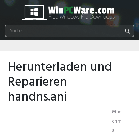
Herunterladen und
Reparieren
handns.ani
Man
chm
al