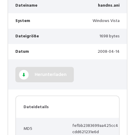
Dateiname
handns.ani
System
Windows Vista
Dateigröße
1698 bytes
Datum
2008-04-14
Herunterladen
Dateidetails
fefbb2383699aa425cc4
MD5
cdd621231e6d