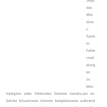
zeigt
das
Win
dow
s-
Syste
m
Fehle
rmel
dung
en
zu
besc
hädigten oder fehlenden Dateien handns.ani an.
Solche Situationen können beispielsweise während