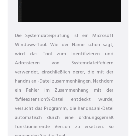
Die Systemdateiprüfung ist ein Microsoft
Windows-Tool. Wie der Name schon sagt,
wird das Tool zum Identifizieren und
Adressieren von Systemdateifehlern
verwendet, einschließlich derer, die mit der
handns.ani-Datei zusammenhängen. Nachdem
ein Fehler im Zusammenhang mit der
%fileextension%-Datei entdeckt wurde,
versucht das Programm, die handns.ani-Datei
automatisch durch eine ordnungsgemäß
funktionierende Version zu ersetzen. So