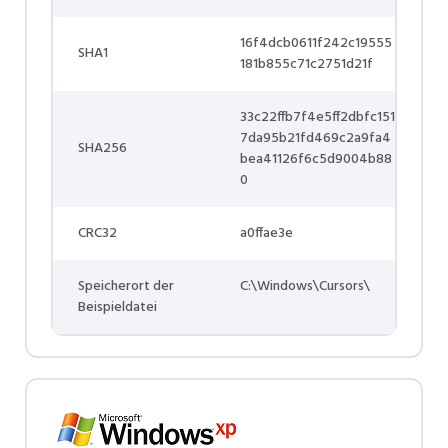
16f4dcb0611f242c19555
SHA1
181b855c71c2751d21f
33c22ffb7f4e5ff2dbfc151
7da95b21fd469c2a9fa4
SHA256
bea41126f6c5d9004b88
0
CRC32
a0ffae3e
Speicherort der
C:\Windows\Cursors\
Beispieldatei