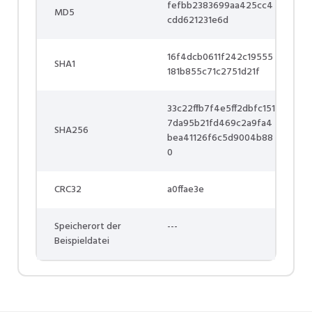
fefbb2383699aa425cc4
MD5
cdd621231e6d
16f4dcb0611f242c19555
SHA1
181b855c71c2751d21f
33c22ffb7f4e5ff2dbfc151
7da95b21fd469c2a9fa4
SHA256
bea41126f6c5d9004b88
0
CRC32
a0ffae3e
Speicherort der
---
Beispieldatei