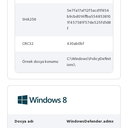
5e7fa17af12f5acd1f854
b9cbd014ffba554853810
SHA256
1f457581f57de525fd1d8
f
CRC32
430ab0bf
C:\Windows\PolicyDefinit
Örnek dosya konumu
ions\
Dosya adı
WindowsDefender.admx