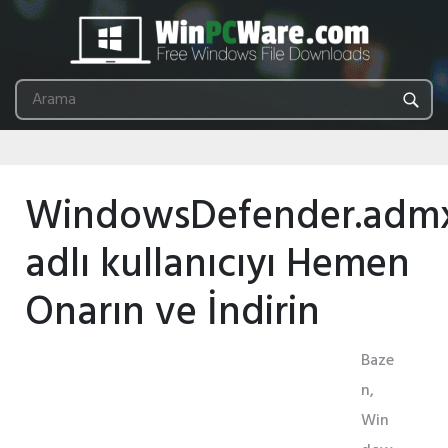
WindowsDefender.adm
adlı kullanıcıyı Hemen
Onarın ve İndirin
Baze
n,
Win