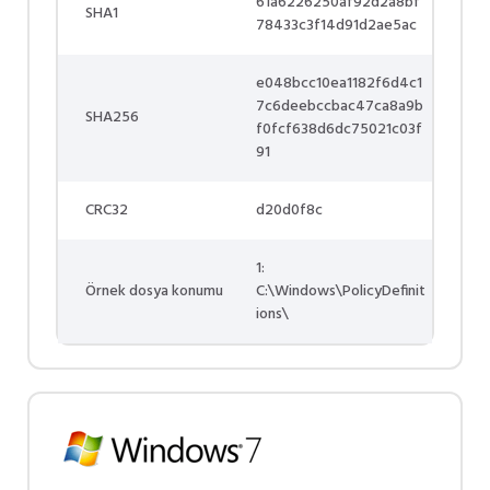
61a6226250af92d2a8bf
SHA1
78433c3f14d91d2ae5ac
e048bcc10ea1182f6d4c1
7c6deebccbac47ca8a9b
SHA256
f0fcf638d6dc75021c03f
91
CRC32
d20d0f8c
1:
Örnek dosya konumu
C:\Windows\PolicyDefinit
ions\