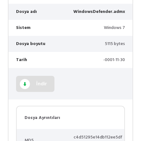
Dosya adı
WindowsDefender.admx
Sistem
Windows 7
Dosya boyutu
5115 bytes
Tarih
-0001-11-30
İndir
Dosya Ayrıntıları
c4d51295e14db112ee5df
MD5