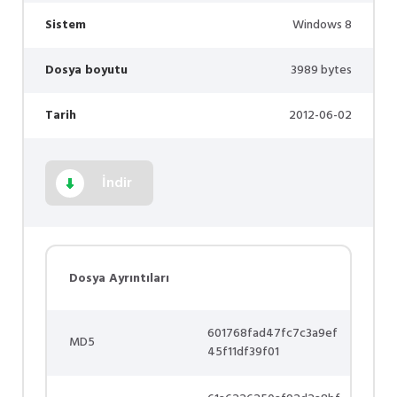
Sistem
Windows 8
Dosya boyutu
3989 bytes
Tarih
2012-06-02
İndir
Dosya Ayrıntıları
601768fad47fc7c3a9ef
MD5
45f11df39f01