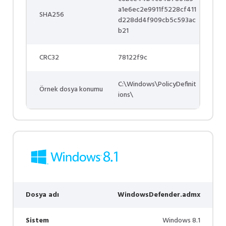
a1e6ec2e9911f5228cf411
SHA256
d228dd4f909cb5c593ac
b21
CRC32
78122f9c
C:\Windows\PolicyDefinit
Örnek dosya konumu
ions\
Dosya adı
WindowsDefender.admx
Sistem
Windows 8.1