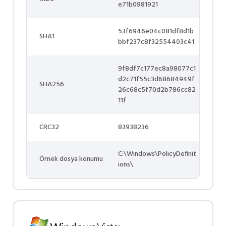
e71b0981921
53f6946e04c081df8d1b
SHA1
bbf237c8f32554403c41
9f8df7c177ec8a98077c1
d2c71f55c3d68684949f
SHA256
26c68c5f70d2b786cc82
11f
CRC32
83938236
C:\Windows\PolicyDefinit
Örnek dosya konumu
ions\