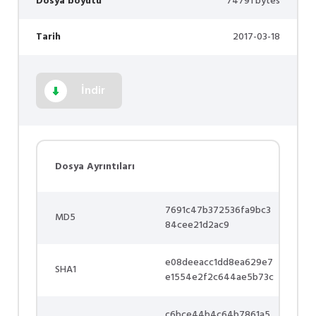
Dosya boyutu
74791 bytes
Tarih
2017-03-18
İndir
Dosya Ayrıntıları
7691c47b372536fa9bc3
MD5
84cee21d2ac9
e08deeacc1dd8ea629e7
SHA1
e1554e2f2c644ae5b73c
c6bce44b4c64b7861a5