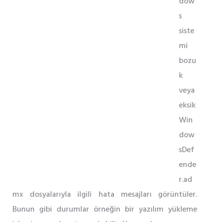
dow
s
siste
mi
bozu
k
veya
eksik
Win
dow
sDef
ende
r.ad
mx dosyalarıyla ilgili hata mesajları görüntüler.
Bunun gibi durumlar örneğin bir yazılım yükleme