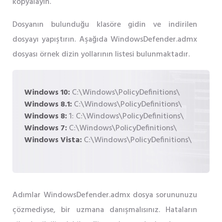
kopyalayın.
Dosyanın bulunduğu klasöre gidin ve indirilen
dosyayı yapıştırın. Aşağıda WindowsDefender.admx
dosyası örnek dizin yollarının listesi bulunmaktadır.
Windows 10:
C:\Windows\PolicyDefinitions\
Windows 8.1:
C:\Windows\PolicyDefinitions\
Windows 8:
1: C:\Windows\PolicyDefinitions\
Windows 7:
C:\Windows\PolicyDefinitions\
Windows Vista:
C:\Windows\PolicyDefinitions\
Adımlar WindowsDefender.admx dosya sorununuzu
çözmediyse, bir uzmana danışmalısınız. Hataların