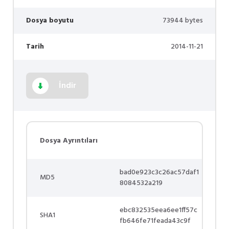
Dosya boyutu
73944 bytes
Tarih
2014-11-21
İndir
Dosya Ayrıntıları
bad0e923c3c26ac57daf1
MD5
8084532a219
ebc832535eea6ee1ff57c
SHA1
fb646fe71feada43c9f