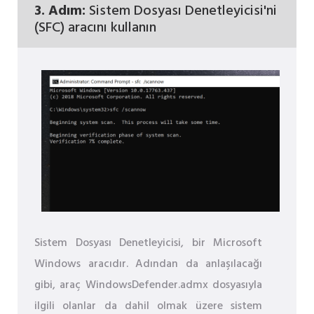
3. Adım:
Sistem Dosyası Denetleyicisi'ni
(SFC) aracını kullanın
Sistem Dosyası Denetleyicisi, bir Microsoft
Windows aracıdır. Adından da anlaşılacağı
gibi, araç WindowsDefender.admx dosyasıyla
ilgili olanlar da dahil olmak üzere sistem