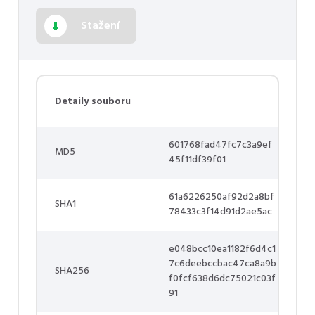
Stažení
Detaily souboru
601768fad47fc7c3a9ef
MD5
45f11df39f01
61a6226250af92d2a8bf
SHA1
78433c3f14d91d2ae5ac
e048bcc10ea1182f6d4c1
7c6deebccbac47ca8a9b
SHA256
f0fcf638d6dc75021c03f
91