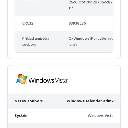
26c68c5f70d2b786cc82
11f
CRC32
83938236
Příklad umístění
C:\Windows\PolicyDefinit
souboru
ions\
Název souboru
WindowsDefender.admx
Systém
Windows Vista