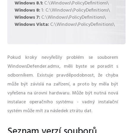
Windows 8.1:
C:\Windows\PolicyDefinitions\
Windows 8:
1: C:\Windows\PolicyDefinitions\
Windows 7:
C:\Windows\PolicyDefinitions\
Windows Vista:
C:\Windows\PolicyDefinitions\
Pokud kroky nevyřešily problém se souborem
WindowsDefender.admx, měli byste se poradit s
odborníkem. Existuje pravděpodobnost, že chyba
může být závislá na zařízení, a proto by měla být
vyřešena na úrovni hardwaru. Může být nutná nová
instalace operačního systému - vadný instalační
systém může mít za následek ztrátu dat.
Seznam verzí souborů