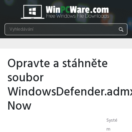
Opravte a stáhněte
soubor
WindowsDefender.adm
Now
Systé
m