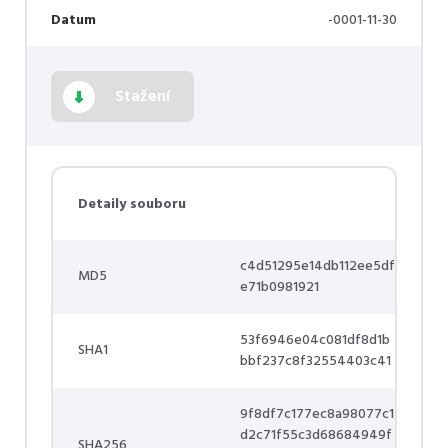
Datum
-0001-11-30
Stažení
Detaily souboru
c4d51295e14db112ee5df
MD5
e71b0981921
53f6946e04c081df8d1b
SHA1
bbf237c8f32554403c41
9f8df7c177ec8a98077c1
d2c71f55c3d68684949f
SHA256