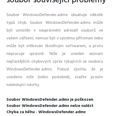
soubor související problémy
Soubor WindowsDefender.admx obsahuje několik
typů chyb. Soubor WindowsDefender.admx může
být umístěn v nesprávném adresáři souborů ve
vašem zařízení, nemusí být v systému přítomen nebo
může být infikován škodlivým softwarem, a proto
nepracuje správně. Níže je uveden seznam
nejčastějších chybových zpráv týkajících se souboru
WindowsDefender.admx. Pokud zjistíte, že je
uvedeno níže (nebo podobné), zvažte prosím
následující návrhy.
Soubor WindowsDefender.admx je poškozen
Soubor WindowsDefender.admx nelze nalézt
Chyba za běhu - WindowsDefender.admx