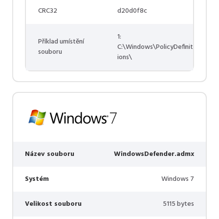
CRC32
d20d0f8c
1:
Příklad umístění
C:\Windows\PolicyDefinit
souboru
ions\
Název souboru
WindowsDefender.admx
Systém
Windows 7
Velikost souboru
5115 bytes