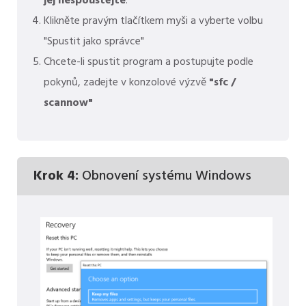
jej nespouštějte
:
Klikněte pravým tlačítkem myši a vyberte volbu
"Spustit jako správce"
Chcete-li spustit program a postupujte podle
pokynů, zadejte v konzolové výzvě
"sfc /
scannow"
Krok 4:
Obnovení systému Windows