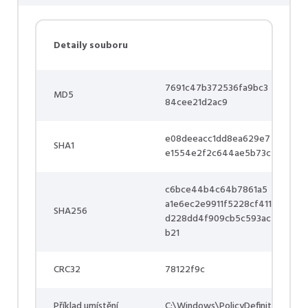
Detaily souboru
7691c47b372536fa9bc3
MD5
84cee21d2ac9
e08deeacc1dd8ea629e7
SHA1
e1554e2f2c644ae5b73c
c6bce44b4c64b7861a5
a1e6ec2e9911f5228cf411
SHA256
d228dd4f909cb5c593ac
b21
CRC32
78122f9c
Příklad umístění
C:\Windows\PolicyDefinit