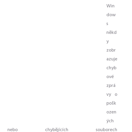
Win
dow
s
někd
y
zobr
azuje
chyb
ové
zprá
vy o
pošk
ozen
ých
nebo chybějících souborech