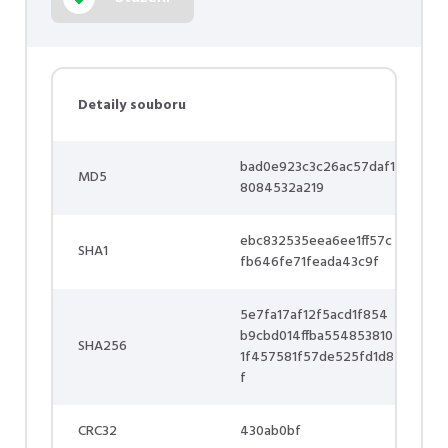
Detaily souboru
bad0e923c3c26ac57daf1
MD5
8084532a219
ebc832535eea6ee1ff57c
SHA1
fb646fe71feada43c9f
5e7fa17af12f5acd1f854
b9cbd014ffba554853810
SHA256
1f457581f57de525fd1d8
f
CRC32
430ab0bf