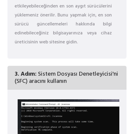
etkileyebileceğinden en son aygıt sürücülerini
yüklemeniz önerilir. Bunu yapmak için, en son
sürücü güncellemeleri hakkında bilgi
edinebileceğiniz bilgisayarınıza veya cihaz
üreticisinin web sitesine gidin.
3. Adım:
Sistem Dosyası Denetleyicisi'ni
(SFC) aracını kullanın