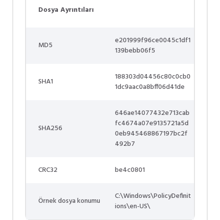
Dosya Ayrıntıları
e201999f96ce0045c1df1
MD5
139bebb06f5
188303d04456c80c0cb0
SHA1
1dc9aac0a8bff06d41de
646ae14077432e713cab
fc4674a07e9135721a5d
SHA256
0eb945468867197bc2f
492b7
CRC32
be4c0801
C:\Windows\PolicyDefinit
Örnek dosya konumu
ions\en-US\