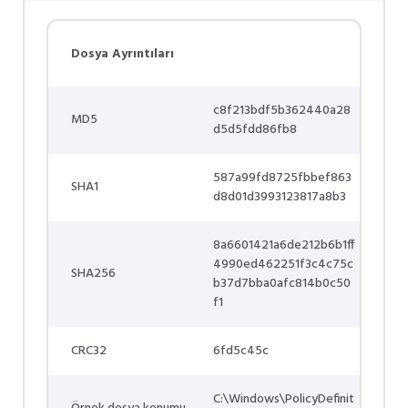
Dosya Ayrıntıları
c8f213bdf5b362440a28
MD5
d5d5fdd86fb8
587a99fd8725fbbef863
SHA1
d8d01d3993123817a8b3
8a6601421a6de212b6b1ff
4990ed462251f3c4c75c
SHA256
b37d7bba0afc814b0c50
f1
CRC32
6fd5c45c
C:\Windows\PolicyDefinit