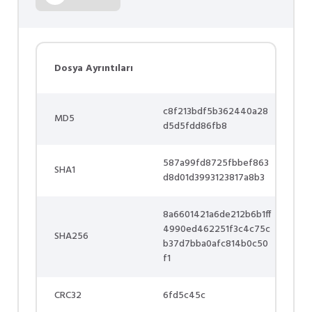
Dosya Ayrıntıları
c8f213bdf5b362440a28
MD5
d5d5fdd86fb8
587a99fd8725fbbef863
SHA1
d8d01d3993123817a8b3
8a6601421a6de212b6b1ff
4990ed462251f3c4c75c
SHA256
b37d7bba0afc814b0c50
f1
CRC32
6fd5c45c