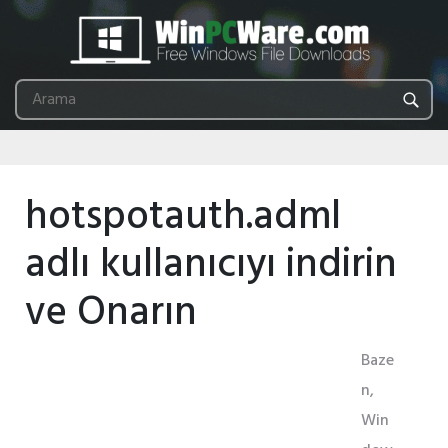
hotspotauth.adml
adlı kullanıcıyı indirin
ve Onarın
Baze
n,
Win