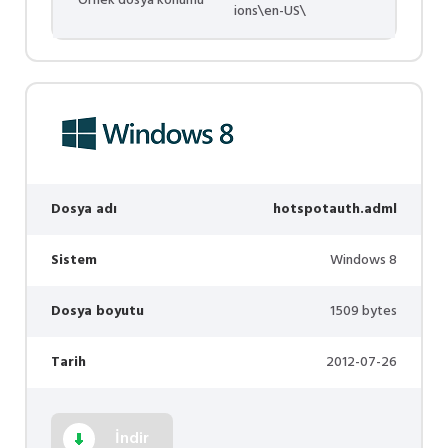
Örnek dosya konumu
ions\en-US\
Dosya adı
hotspotauth.adml
Sistem
Windows 8
Dosya boyutu
1509 bytes
Tarih
2012-07-26
İndir