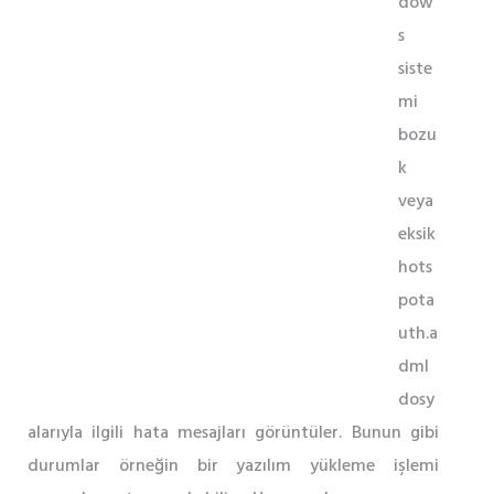
dow
s
siste
mi
bozu
k
veya
eksik
hots
pota
uth.a
dml
dosy
alarıyla ilgili hata mesajları görüntüler. Bunun gibi
durumlar örneğin bir yazılım yükleme işlemi