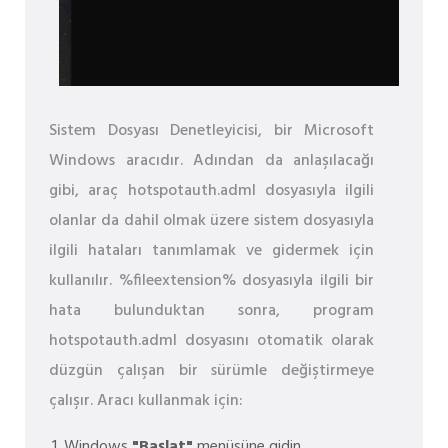
Sistem Dosyası Denetleyicisi, bir Microsoft
Windows aracıdır. Adından da anlaşılacağı
gibi, araç hotspotauth.adml dosyasıyla ilgili
olanlar da dahil olmak üzere sistem dosyasıyla
ilgili hataları tanımlamak ve gidermek için
kullanılır. %fileextension% dosyasıyla ilgili bir
hata bulunduktan sonra, program
hotspotauth.adml dosyasını otomatik olarak
düzgün çalışan bir sürümle değiştirmeye
çalışır. Aracı kullanmak için:
Windows
"Başlat"
menüsüne gidin