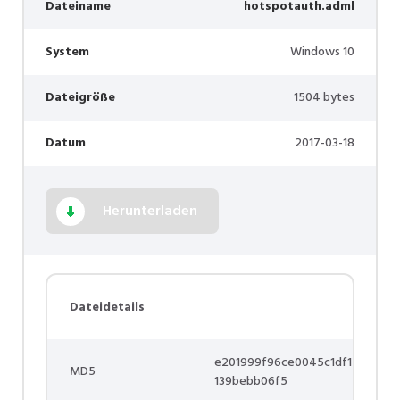
Dateiname
hotspotauth.adml
System
Windows 10
Dateigröße
1504 bytes
Datum
2017-03-18
Herunterladen
Dateidetails
e201999f96ce0045c1df1
MD5
139bebb06f5