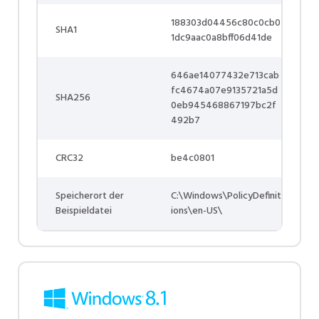
188303d04456c80c0cb0
SHA1
1dc9aac0a8bff06d41de
646ae14077432e713cab
fc4674a07e9135721a5d
SHA256
0eb945468867197bc2f
492b7
CRC32
be4c0801
Speicherort der
C:\Windows\PolicyDefinit
Beispieldatei
ions\en-US\