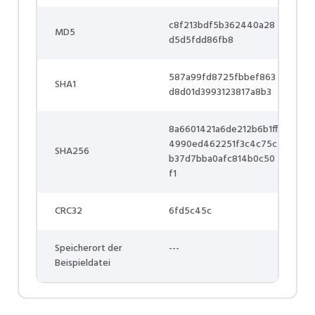
c8f213bdf5b362440a28
MD5
d5d5fdd86fb8
587a99fd8725fbbef863
SHA1
d8d01d3993123817a8b3
8a6601421a6de212b6b1ff
4990ed462251f3c4c75c
SHA256
b37d7bba0afc814b0c50
f1
CRC32
6fd5c45c
Speicherort der
---
Beispieldatei