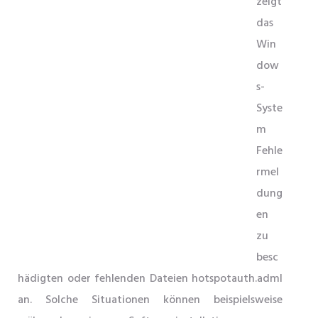
zeigt
das
Win
dow
s-
Syste
m
Fehle
rmel
dung
en
zu
besc
hädigten oder fehlenden Dateien hotspotauth.adml
an. Solche Situationen können beispielsweise