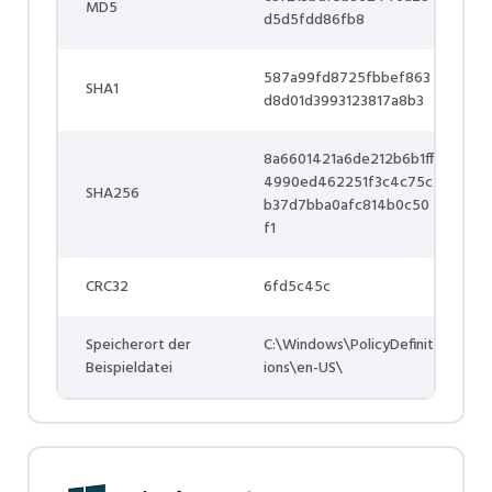
MD5
d5d5fdd86fb8
587a99fd8725fbbef863
SHA1
d8d01d3993123817a8b3
8a6601421a6de212b6b1ff
4990ed462251f3c4c75c
SHA256
b37d7bba0afc814b0c50
f1
CRC32
6fd5c45c
Speicherort der
C:\Windows\PolicyDefinit
Beispieldatei
ions\en-US\