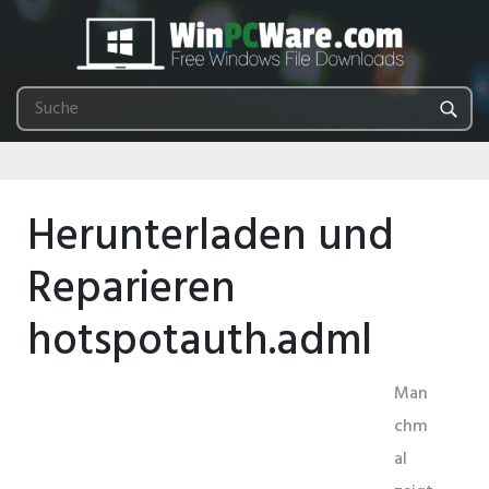
Herunterladen und
Reparieren
hotspotauth.adml
Man
chm
al