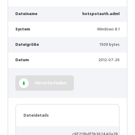
Dateiname
hotspotauth.adml
System
Windows 8.1
Dateigröße
1509 bytes
Datum
2012-07-26
Herunterladen
Dateidetails
c8f213bdf5b362440a28