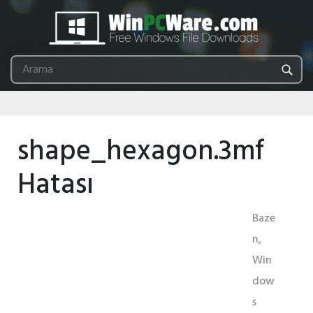
shape_hexagon.3mf
Hatası
Baze
n,
Win
dow
s