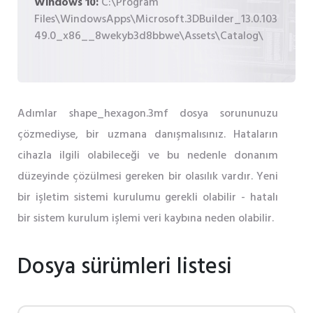
Windows 10:
C:\Program
Files\WindowsApps\Microsoft.3DBuilder_13.0.103
49.0_x86__8wekyb3d8bbwe\Assets\Catalog\
Adımlar shape_hexagon.3mf dosya sorununuzu
çözmediyse, bir uzmana danışmalısınız. Hataların
cihazla ilgili olabileceği ve bu nedenle donanım
düzeyinde çözülmesi gereken bir olasılık vardır. Yeni
bir işletim sistemi kurulumu gerekli olabilir - hatalı
bir sistem kurulum işlemi veri kaybına neden olabilir.
Dosya sürümleri listesi