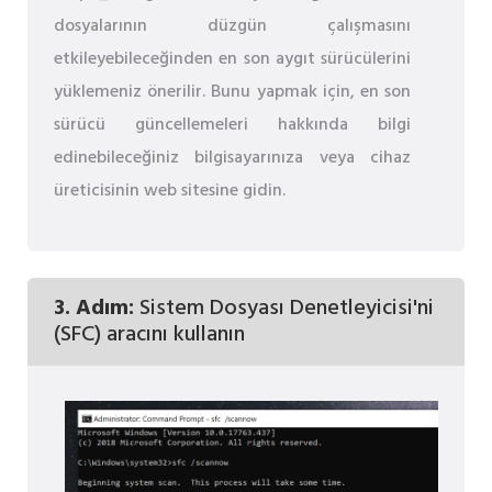
dosyalarının düzgün çalışmasını
etkileyebileceğinden en son aygıt sürücülerini
yüklemeniz önerilir. Bunu yapmak için, en son
sürücü güncellemeleri hakkında bilgi
edinebileceğiniz bilgisayarınıza veya cihaz
üreticisinin web sitesine gidin.
3. Adım:
Sistem Dosyası Denetleyicisi'ni
(SFC) aracını kullanın