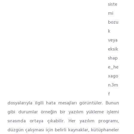
siste
mi
bozu
k
veya
eksik
shap
e_he
xago
n.3m
f
dosyalarıyla ilgili hata mesajları görüntüler. Bunun
gibi durumlar örneğin bir yazılım yükleme işlemi
sırasında ortaya çıkabilir. Her yazılım programı,
düzgün çalışması için belirli kaynaklar, kütüphaneler