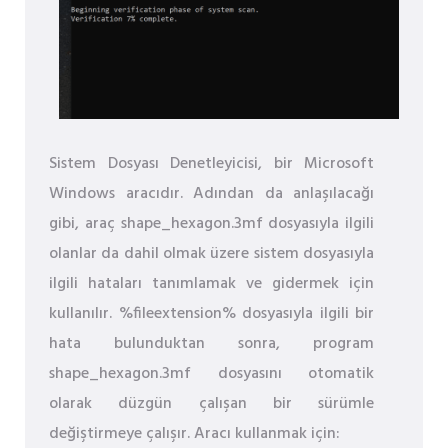
Sistem Dosyası Denetleyicisi, bir Microsoft
Windows aracıdır. Adından da anlaşılacağı
gibi, araç shape_hexagon.3mf dosyasıyla ilgili
olanlar da dahil olmak üzere sistem dosyasıyla
ilgili hataları tanımlamak ve gidermek için
kullanılır. %fileextension% dosyasıyla ilgili bir
hata bulunduktan sonra, program
shape_hexagon.3mf dosyasını otomatik
olarak düzgün çalışan bir sürümle
değiştirmeye çalışır. Aracı kullanmak için: