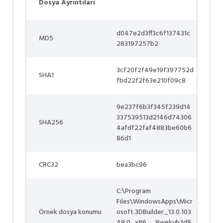
Dosya Ayrıntıları
d047e2d3ff3c6f137431c
MD5
283197257b2
3cf20f2f49e19f397752d
SHA1
fbd22f2f63e210f09c8
9e237f6b3f345f239d14
337539513d2146d74306
SHA256
4afdf22faf4883be60b6
86d1
CRC32
bea3bc96
C:\Program
Files\WindowsApps\Micr
Örnek dosya konumu
osoft.3DBuilder_13.0.103
49.0_x86__8wekyb3d8