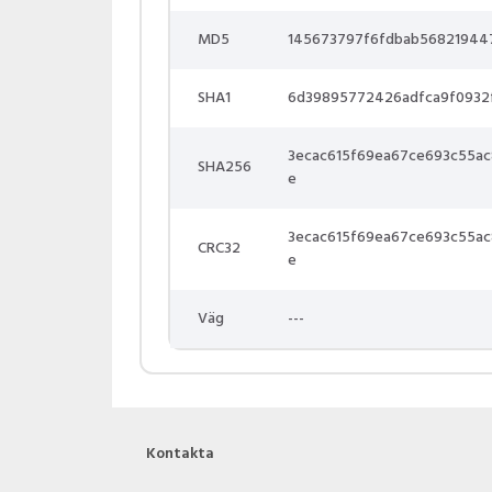
MD5
145673797f6fdbab56821944
SHA1
6d39895772426adfca9f0932
3ecac615f69ea67ce693c55a
SHA256
e
3ecac615f69ea67ce693c55a
CRC32
e
Väg
---
Kontakta