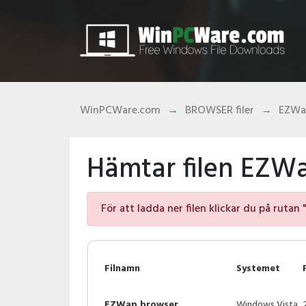
WinPCWare.com
BROWSER filer
EZWa
Hämtar filen EZW
För att ladda ner filen klickar du på rutan 
Filnamn
Systemet
EZWap.browser
Windows Vista