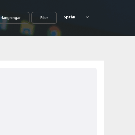
Språk
örlängningar
Filer