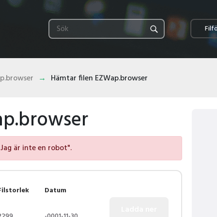
Filf
p.browser
Hämtar filen EZWap.browser
ap.browser
"Jag är inte en robot".
Filstorlek
Datum
2299
-0001-11-30