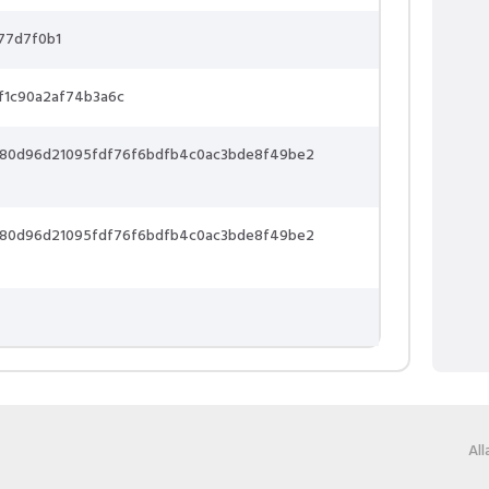
77d7f0b1
f1c90a2af74b3a6c
c80d96d21095fdf76f6bdfb4c0ac3bde8f49be2
c80d96d21095fdf76f6bdfb4c0ac3bde8f49be2
Al