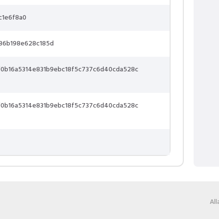
c1e6f8a0
86b198e628c185d
f0b16a5314e831b9ebc18f5c737c6d40cda528c
f0b16a5314e831b9ebc18f5c737c6d40cda528c
Al