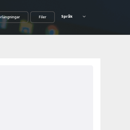
Språk
örlängningar
Filer