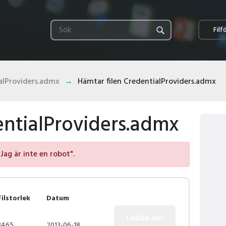
Filf
alProviders.admx
Hämtar filen CredentialProviders.admx
entialProviders.admx
"Jag är inte en robot".
Filstorlek
Datum
3465
2013-06-18