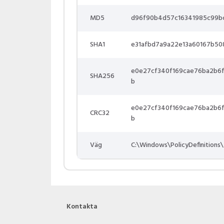
MD5
d96f90b4d57c16341985c99b
SHA1
e31afbd7a9a22e13a60167b50
e0e27cf340f169cae76ba2b6
SHA256
b
e0e27cf340f169cae76ba2b6
CRC32
b
Väg
C:\Windows\PolicyDefinitions\
Kontakta