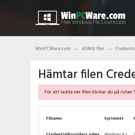
WinPCWare.com
ADMX filer
Credenti
Hämtar filen Cred
För att ladda ner filen klickar du på rutan 
Filnamn
Systemet
CredentialProviders.admx
Windows 8.1