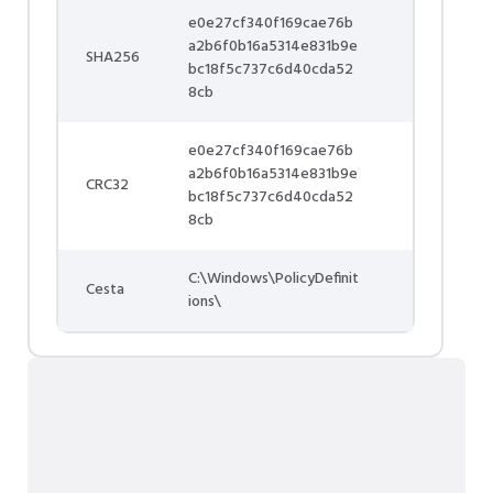
e0e27cf340f169cae76b
a2b6f0b16a5314e831b9e
SHA256
bc18f5c737c6d40cda52
8cb
e0e27cf340f169cae76b
a2b6f0b16a5314e831b9e
CRC32
bc18f5c737c6d40cda52
8cb
C:\Windows\PolicyDefinit
Cesta
ions\