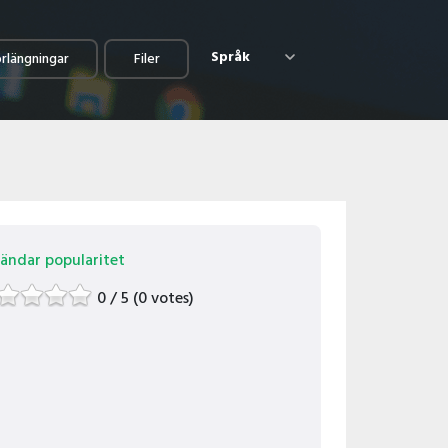
Språk
örlängningar
Filer
ändar popularitet
bin?
0 / 5 (0 votes)