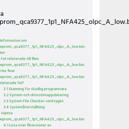
xa
prom_qca9377_1p1_NFA425_olpc_A_low.b
 Information om
eprom_qca9377_1p1_NFA425_olpc_A_low.bin-
ilen
 Fel relaterade till filen
eprom_qca9377_1p1_NFA425_olpc_A_low.bin
 Hur fixar
eprom_qca9377_1p1_NFA425_olpc_A_low.bin
elaterade fel?
3.1 Skanning för skadlig programvara
3.2 System och drivrutinsuppdatering
3.3 System File Checker-verktyget
3.4 Systemåterställning
 Hämta
eprom_qca9377_1p1_NFA425_olpc_A_low.bin
4.1 Lista över filversioner av