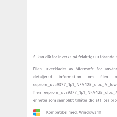
fil kan därför inverka på felaktigt utförande 
Filen utvecklades av Microsoft för anv
detaljerad information om filen 
eeprom_qca9377_1p1_NFA425_olpc_A_low.bin
filen eeprom_qca9377_1p1_NFA425_olpc
enheter som sannolikt tillåter dig att lösa pr
Kompatibel med: Windows 10