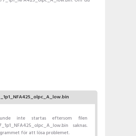
ca9377_1p1_NFA425_olpc_A_low.bin. Om du
_1p1_NFA425_olpc_A_low.bin
unde inte startas eftersom filen
_1p1_NFA425_olpc_A_low.bin saknas.
ogrammet för att lösa problemet.