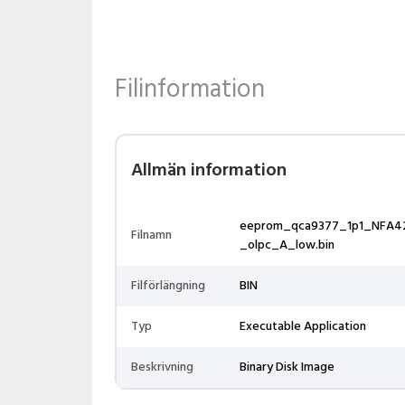
Filinformation
Allmän information
eeprom_qca9377_1p1_NFA4
Filnamn
_olpc_A_low.bin
Filförlängning
BIN
Typ
Executable Application
Beskrivning
Binary Disk Image