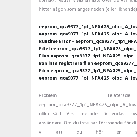
korrekt. Nedan visas en lista över de vanl
hittar någon som anges nedan (eller liknande),
eeprom_qca9377_1p1_NFA425_olpc_A_low.
eeprom_qca9377_1p1_NFA425_olpc_A_low.b
Runtime Error - eeprom_qca9377_1p1_NF
Filfel eeprom_qca9377_1p1_NFA425_olpc_
Filen eeprom_qca9377_1p1_NFA425_olpc_A_
kan inte registrera filen eeprom_qca937
Filen eeprom_qca9377_1p1_NFA425_olpc_A
eeprom_qca9377_1p1_NFA425_olpc_A_low.bi
Problem relater
eeprom_qca9377_1p1_NFA425_olpc_A_low.
olika sätt. Vissa metoder är endast av
användare. Om du inte har förtroende för din
vi att du hör en specia