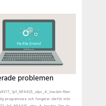
erade problemen
qca9377_1p1_NFA425_olpc_A_low.bin-filen
adlig programvara och fungerar därför inte