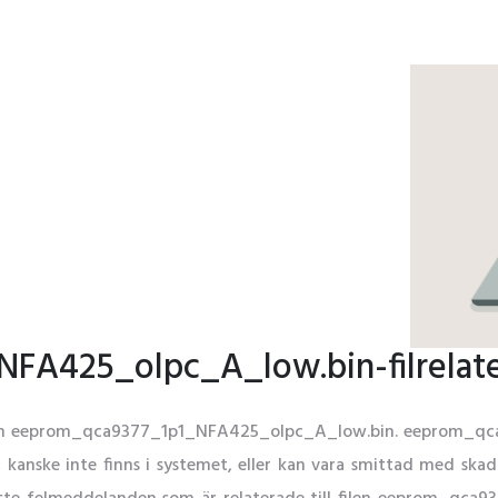
FA425_olpc_A_low.bin-filrelat
ill filen eeprom_qca9377_1p1_NFA425_olpc_A_low.bin. eeprom_
n, kanske inte finns i systemet, eller kan vara smittad med sk