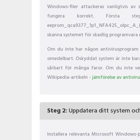
Windows-filer attackeras vanligtvis a
fungera korrekt. Första 
eeprom_qca9377_1p1_NFA425_olpc_A_low
skanna systemet för skadlig programvara 
Om du inte har någon antivirusprogram i
omedelbart. Oskyddat system är inte bara e
sårbart för många faror. Om du inte vet 
Wikipedia-artikeln -
jämförelse av antivi
Steg 2:
Uppdatera ditt system och 
Installera relevanta Microsoft Windows-