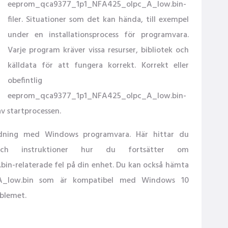
eeprom_qca9377_1p1_NFA425_olpc_A_low.bin-
filer. Situationer som det kan hända, till exempel
under en installationsprocess för programvara.
Varje program kräver vissa resurser, bibliotek och
källdata för att fungera korrekt. Korrekt eller
obefintlig
eeprom_qca9377_1p1_NFA425_olpc_A_low.bin-
av startprocessen.
ändning med Windows programvara. Här hittar du
och instruktioner hur du fortsätter om
-relaterade fel på din enhet. Du kan också hämta
_A_low.bin som är kompatibel med Windows 10
oblemet.