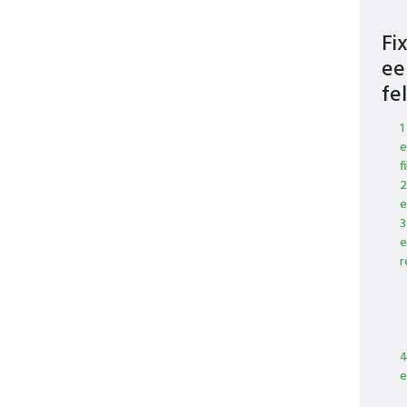
Fi
ee
fel
1
e
f
2
e
3
e
r
4
e