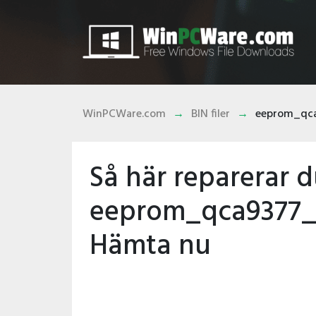
WinPCWare.com
BIN filer
eeprom_qc
Så här reparerar 
eeprom_qca9377_
Hämta nu