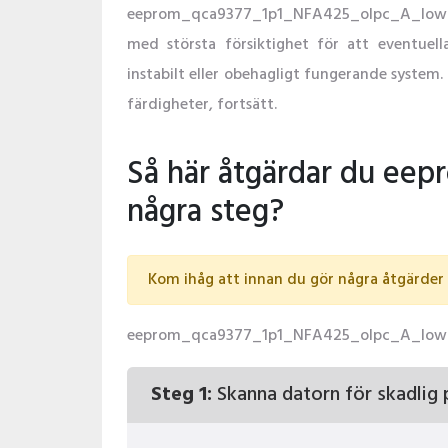
eeprom_qca9377_1p1_NFA425_olpc_A_low.bin
med största försiktighet för att eventuella
instabilt eller obehagligt fungerande syste
färdigheter, fortsätt.
Så här åtgärdar du ee
några steg?
Kom ihåg att innan du gör några åtgärder r
eeprom_qca9377_1p1_NFA425_olpc_A_low.bin-fi
Steg 1:
Skanna datorn för skadlig