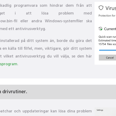
v skadlig programvara som hindrar dem från att
steget i att lösa problem med
.bin-fil eller andra Windows-systemfiler ska
med ett antivirusverktyg.
nstallerad på ditt system än, borde du göra det
n källa till filfel, men, viktigare, gör ditt system
vilket antivirusverktyg du vill välja, se den här
rusprogram
.
drivrutiner.
patchar och uppdateringar kan lösa dina problem