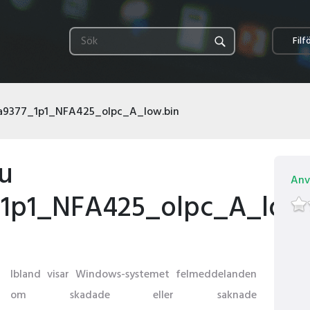
Filf
a9377_1p1_NFA425_olpc_A_low.bin
du
Anv
1p1_NFA425_olpc_A_low.
Ibland visar Windows-systemet felmeddelanden
om skadade eller saknade