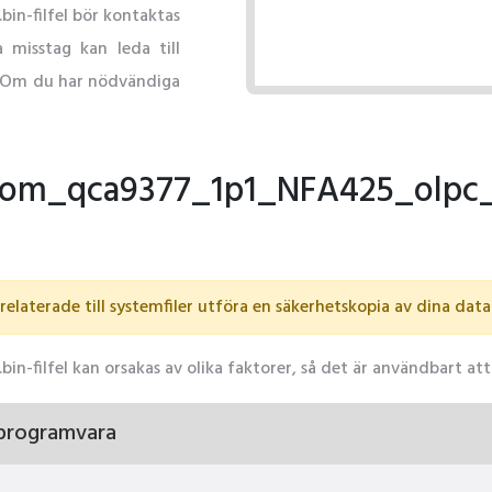
-filfel bör kontaktas
 misstag kan leda till
m. Om du har nödvändiga
prom_qca9377_1p1_NFA425_olpc_A
elaterade till systemfiler utföra en säkerhetskopia av dina data
lfel kan orsakas av olika faktorer, så det är användbart att
 programvara