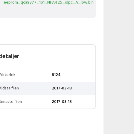
eeprom_qca9377_1p1_NFA425_olpc_A_low.bin
detaljer
Filstorlek
8124
Äldsta filen
2017-03-18
Senaste filen
2017-03-18