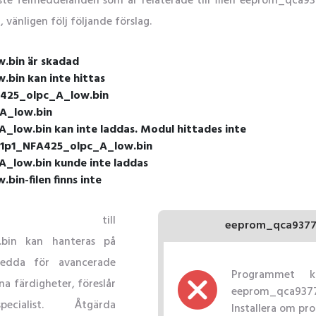
igaste felmeddelanden som är relaterade till filen eeprom_q
 vänligen följ följande förslag.
bin är skadad
in kan inte hittas
A425_olpc_A_low.bin
A_low.bin
low.bin kan inte laddas. Modul hittades inte
7_1p1_NFA425_olpc_A_low.bin
_low.bin kunde inte laddas
n-filen finns inte
ade till
eeprom_qca9377
bin kan hanteras på
sedda för avancerade
Programmet k
a färdigheter, föreslår
eeprom_qca9377
list. Åtgärda
Installera om pr