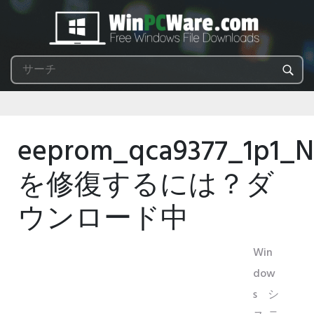
eeprom_qca9377_1p1_N
を修復するには？ダ
ウンロード中
Win
dow
sシ