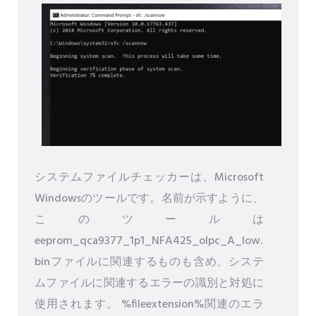
システムファイルチェッカーは、Microsoft
Windowsのツールです。名前が示すように、
このツールは
eeprom_qca9377_1p1_NFA425_olpc_A_low.
binファイルに関連するものも含め、システ
ムファイルに関連するエラーの識別と対処に
使用されます。 %fileextension%関連のエラ