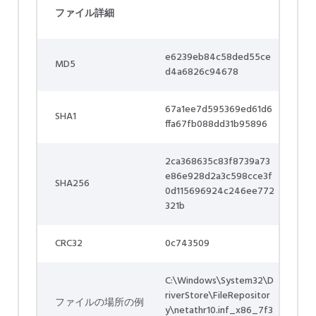
ファイル詳細
e6239eb84c58ded55ce
MD5
d4a6826c94678
67a1ee7d595369ed61d6
SHA1
ffa67fb088dd31b95896
2ca368635c83f8739a73
e86e928d2a3c598cce3f
SHA256
0d115696924c246ee772
321b
CRC32
0c743509
C:\Windows\System32\D
riverStore\FileRepositor
ファイルの場所の例
y\netathr10.inf_x86_7f3