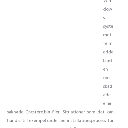
Win
dow
s-
syste
met
felm
edde
land
en
om
skad
ade
eller
saknade Cntstore.bin-filer. Situationer som det kan
hända, till exempel under en installationsprocess för