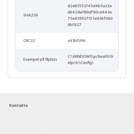
d2a83552f45d4b5a32e
d642def89df90ce643e
SHA256
75e63902f157e636f060
9bf927
CRC32
a41b0396
C:\WINDOWS\pchealth\h
Exempel på filplats
elpctr\Config\
Kontakta