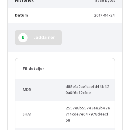
Filstorlek
8738 bytes
Datum
2017-04-24
Ladda ner
Fil detaljer
d88e1a2ae1caefd44b42
MD5
0a0f6ef2c1ee
2557e8b55743ee2b42e
SHA1
714cde7e647978d4ecf
58