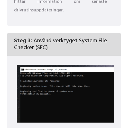
hittar information om senaste
drivrutinsuppdateringar.
Steg 3:
Använd verktyget System File
Checker (SFC)