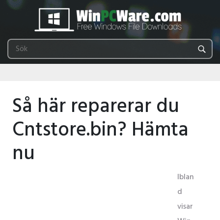
Så här reparerar du
Cntstore.bin? Hämta
nu
Iblan
d
visar