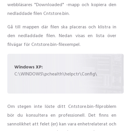
webbläsares "Downloaded" -mapp och kopiera den
nedladdade filen Cntstore.bin.
Gå till mappen där filen ska placeras och klistra in
den nedladdade filen. Nedan visas en lista över
filvägar för Cntstore.bin-filexempel.
Windows XP:
C:\WINDOWS\pchealth\helpctr\Config\
Om stegen inte löste ditt Cntstore.bin-filproblem
bör du konsultera en professionell. Det finns en
sannolikhet att felet (er) kan vara enhetrelaterat och