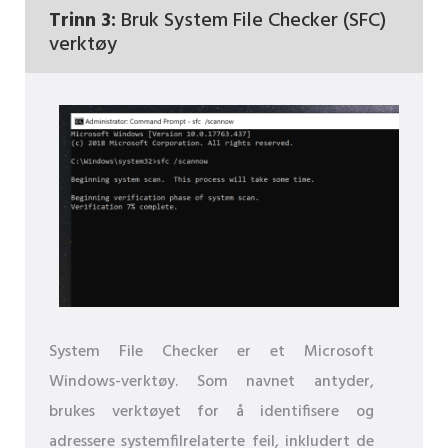
Trinn 3:
Bruk System File Checker (SFC)
verktøy
System File Checker er et Microsoft
Windows-verktøy. Som navnet antyder,
brukes verktøyet for å identifisere og
adressere systemfilrelaterte feil, inkludert de