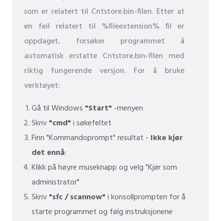
som er relatert til Cntstore.bin-filen. Etter at
en feil relatert til %fileextension% fil er
oppdaget, forsøker programmet å
automatisk erstatte Cntstore.bin-filen med
riktig fungerende versjon. For å bruke
verktøyet:
Gå til Windows
"Start"
-menyen
Skriv
"cmd"
i søkefeltet
Finn "Kommandoprompt" resultat -
Ikke kjør
det ennå
:
Klikk på høyre museknapp og velg "Kjør som
administrator"
Skriv
"sfc / scannow"
i konsollprompten for å
starte programmet og følg instruksjonene