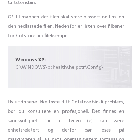
Cntstore.bin.
Gå til mappen der filen skal være plassert og lim inn
den nedlastede filen. Nedenfor er listen over filbaner
for Cntstore.bin fileksempel.
Windows XP:
C:\WINDOWS\pchealth\helpctr\Config\
Hvis trinnene ikke løste ditt Cntstore.bin-filproblem,
bør du konsultere en profesjonell. Det finnes en
sannsynlighet for at feilen (e) kan være
enhetsrelatert og derfor bør løses på
maskinvarenivå. Et nytt operativsystem installasjon