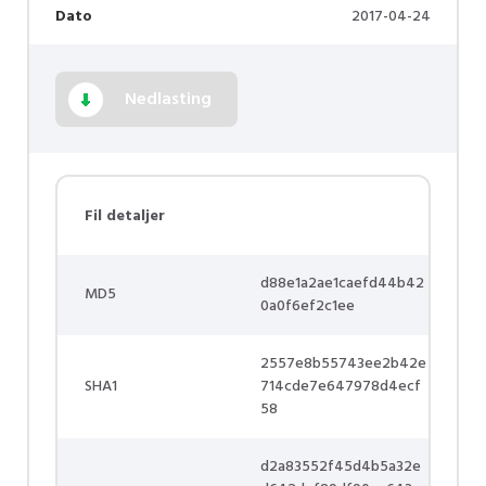
Dato
2017-04-24
Nedlasting
Fil detaljer
d88e1a2ae1caefd44b42
MD5
0a0f6ef2c1ee
2557e8b55743ee2b42e
SHA1
714cde7e647978d4ecf
58
d2a83552f45d4b5a32e