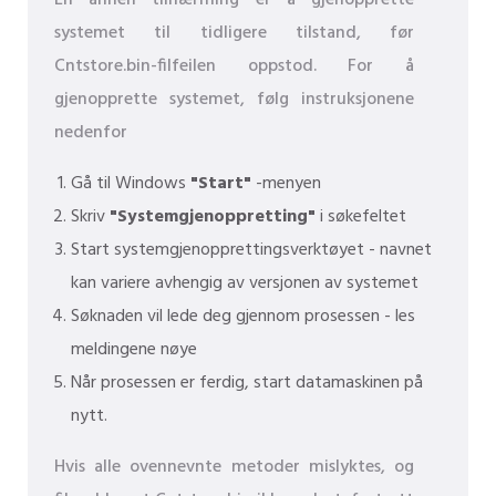
En annen tilnærming er å gjenopprette
systemet til tidligere tilstand, før
Cntstore.bin-filfeilen oppstod. For å
gjenopprette systemet, følg instruksjonene
nedenfor
Gå til Windows
"Start"
-menyen
Skriv
"Systemgjenoppretting"
i søkefeltet
Start systemgjenopprettingsverktøyet - navnet
kan variere avhengig av versjonen av systemet
Søknaden vil lede deg gjennom prosessen - les
meldingene nøye
Når prosessen er ferdig, start datamaskinen på
nytt.
Hvis alle ovennevnte metoder mislyktes, og