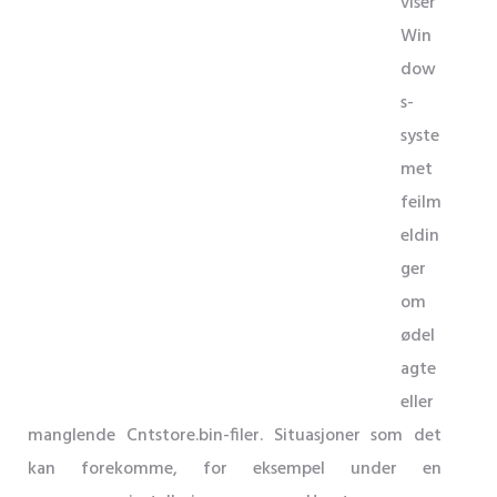
viser
Win
dow
s-
syste
met
feilm
eldin
ger
om
ødel
agte
eller
manglende Cntstore.bin-filer. Situasjoner som det
kan forekomme, for eksempel under en