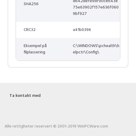
d642def89df90ce643e
SHA256
75e63902f157e636f060
9bf927
CRC32
a41b0396
Eksempel på
C:\WINDOWS\pchealth\h
filplassering
elpctr\Config\
Ta kontakt med
Alle rettigheter reservert © 2001-2019 WinPCWare.com