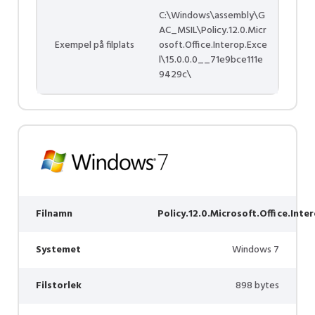
C:\Windows\assembly\G
AC_MSIL\Policy.12.0.Micr
Exempel på filplats
osoft.Office.Interop.Exce
l\15.0.0.0__71e9bce111e
9429c\
Filnamn
Policy.12.0.Microsoft.Office.Inte
Systemet
Windows 7
Filstorlek
898 bytes