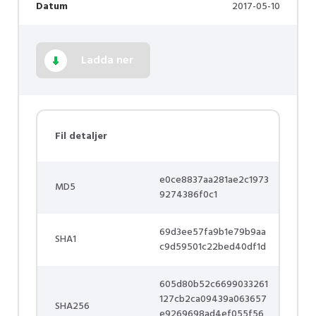
Datum
2017-05-10
Ladda ner
Fil detaljer
e0ce8837aa281ae2c1973
MD5
9274386f0c1
69d3ee57fa9b1e79b9aa
SHA1
c9d59501c22bed40df1d
605d80b52c6699033261
127cb2ca09439a063657
SHA256
e9269698ad4ef055f56