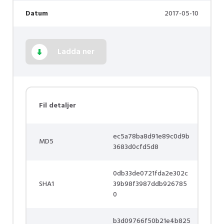
Datum
2017-05-10
Ladda ner
Fil detaljer
ec5a78ba8d91e89c0d9b
MD5
3683d0cfd5d8
0db33de0721fda2e302c
SHA1
39b98f3987ddb926785
0
b3d09766f50b21e4b825