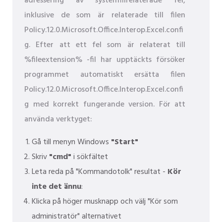
adressering av systemfilrelaterade fel,
inklusive de som är relaterade till filen
Policy.12.0.Microsoft.Office.Interop.Excel.confi
g. Efter att ett fel som är relaterat till
%fileextension% -fil har upptäckts försöker
programmet automatiskt ersätta filen
Policy.12.0.Microsoft.Office.Interop.Excel.confi
g med korrekt fungerande version. För att
använda verktyget:
Gå till menyn Windows
"Start"
Skriv
"cmd"
i sökfältet
Leta reda på "Kommandotolk" resultat -
Kör
inte det ännu
:
Klicka på höger musknapp och välj "Kör som
administratör" alternativet