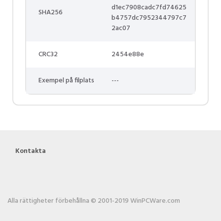
d1ec7908cadc7fd74625
SHA256
b4757dc7952344797c7
2ac07
CRC32
2454e88e
Exempel på filplats
---
Kontakta
Alla rättigheter förbehållna © 2001-2019 WinPCWare.com