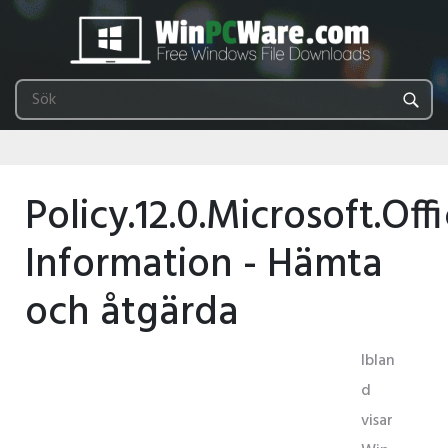
Policy.12.0.Microsoft.Off
Information - Hämta
och åtgärda
Iblan
d
visar