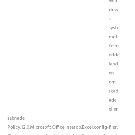
Win
dow
s-
syste
met
felm
edde
land
en
om
skad
ade
eller
saknade
Policy.12.0.Microsoft.Office.Interop.Excel.config-filer.