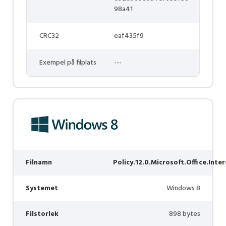
98a41
CRC32
eaf435f9
Exempel på filplats
---
Filnamn
Policy.12.0.Microsoft.Office.Inte
Systemet
Windows 8
Filstorlek
898 bytes