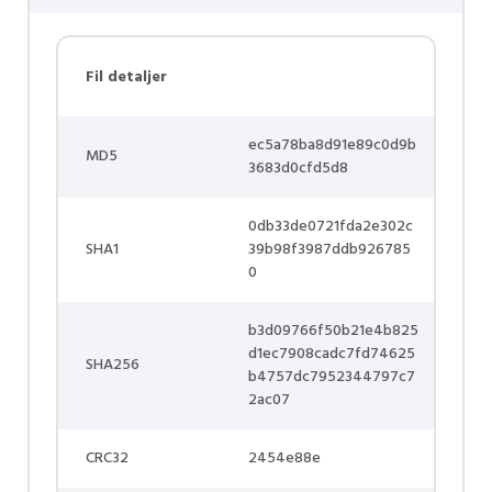
Fil detaljer
ec5a78ba8d91e89c0d9b
MD5
3683d0cfd5d8
0db33de0721fda2e302c
SHA1
39b98f3987ddb926785
0
b3d09766f50b21e4b825
d1ec7908cadc7fd74625
SHA256
b4757dc7952344797c7
2ac07
CRC32
2454e88e