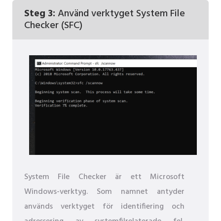
Steg 3:
Använd verktyget System File
Checker (SFC)
System File Checker är ett Microsoft
Windows-verktyg. Som namnet antyder
används verktyget för identifiering och