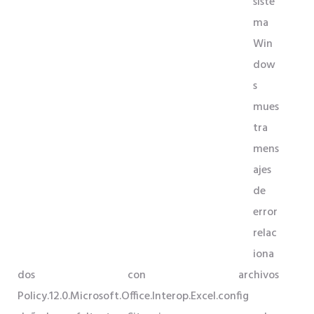
siste
ma
Win
dow
s
mues
tra
mens
ajes
de
error
relac
iona
dos con archivos
Policy.12.0.Microsoft.Office.Interop.Excel.config