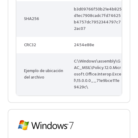
b3d09766f50b21e4b825
d1ec7908cadc7fd74625
SHA256
b4757dc7952344797c7
2ac07
CRC32
2454e88e
C:\Windows\assembly\G
AC_MSIL\Policy.12.0.Micr
Ejemplo de ubicación
osoft.Office.Interop.Exce
del archivo
l\15.0.0.0__71e9bce111e
9429c\