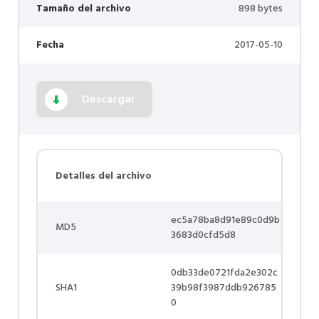
Tamaño del archivo
898 bytes
Fecha
2017-05-10
Descargar
Detalles del archivo
ec5a78ba8d91e89c0d9b
MD5
3683d0cfd5d8
0db33de0721fda2e302c
SHA1
39b98f3987ddb926785
0