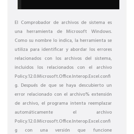
El Comprobador de archivos de sistema es
una herramienta de Microsoft Windows.
Como su nombre lo indica, la herramienta se
utiliza para identificar y abordar los errores
relacionados con los archivos del sistema,
incluidos los relacionados con el archivo
Policy.12.0.Microsoft.Office.Interop.Excel.confi
g. Después de que se haya descubierto un
error relacionado con el archivo% extensión
de archivo, el programa intenta reemplazar
automáticamente el archivo
Policy.12.0.Microsoft.Office.Interop.Excel.confi
g con una versión que funcione