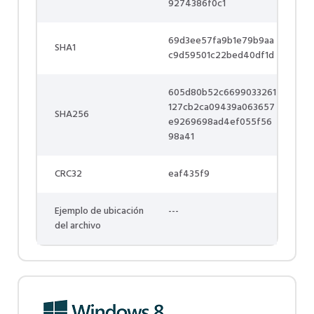
9274386f0c1
69d3ee57fa9b1e79b9aa
SHA1
c9d59501c22bed40df1d
605d80b52c6699033261
127cb2ca09439a063657
SHA256
e9269698ad4ef055f56
98a41
CRC32
eaf435f9
Ejemplo de ubicación
---
del archivo