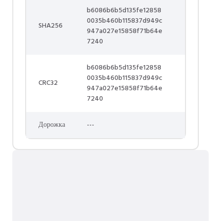
b6086b6b5d135fe12858
0035b460b115837d949c
SHA256
947a027e15858f71b64e
7240
b6086b6b5d135fe12858
0035b460b115837d949c
CRC32
947a027e15858f71b64e
7240
Дорожка
---