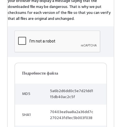
your browser may display a message saying that the
downloaded file may be dangerous. That is why we put
checksums for each version of the file so that you can verify
that all files are original and unchanged.
Подробности файла
5a6b2d6dd0c5e7d21dd1
MD5
15db40ac2c5f
70403ea9aa8a2a36dd7c
SHA1
270243fd1ec5b003f038