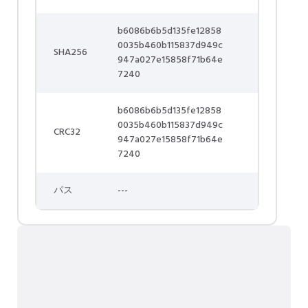
b6086b6b5d135fe12858
0035b460b115837d949c
SHA256
947a027e15858f71b64e
7240
b6086b6b5d135fe12858
0035b460b115837d949c
CRC32
947a027e15858f71b64e
7240
パス
---