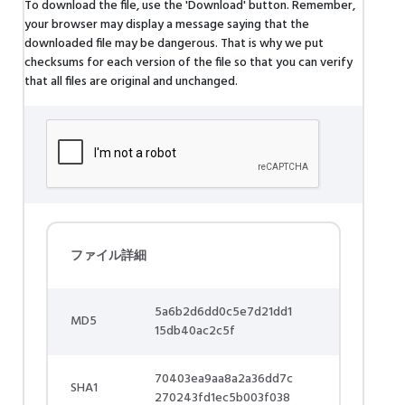
To download the file, use the 'Download' button. Remember,
your browser may display a message saying that the
downloaded file may be dangerous. That is why we put
checksums for each version of the file so that you can verify
that all files are original and unchanged.
ファイル詳細
5a6b2d6dd0c5e7d21dd1
MD5
15db40ac2c5f
70403ea9aa8a2a36dd7c
SHA1
270243fd1ec5b003f038