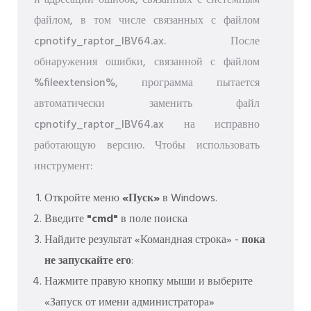
и адресации ошибок, связанных с системным
файлом, в том числе связанных с файлом
cpnotify_raptor_IBV64.ax. После
обнаружения ошибки, связанной с файлом
%fileextension%, программа пытается
автоматически заменить файл
cpnotify_raptor_IBV64.ax на исправно
работающую версию. Чтобы использовать
инструмент:
Откройте меню
«Пуск»
в Windows.
Введите
"cmd"
в поле поиска
Найдите результат «Командная строка» -
пока
не запускайте его
:
Нажмите правую кнопку мыши и выберите
«Запуск от имени администратора»