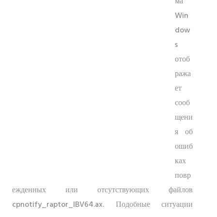
ма
Win
dow
s
отоб
ража
ет
сооб
щени
я об
ошиб
ках
повр
ежденных или отсутствующих файлов
cpnotify_raptor_IBV64.ax. Подобные ситуации