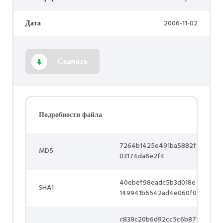
Дата
2006-11-02
Скачать
Подробности файла
7264b1425e491ba5882f
MD5
03174da6e2f4
40ebef98eadc5b3d018e
SHA1
149941b6542ad4e060f0
c838c20b6d92cc5c6b87