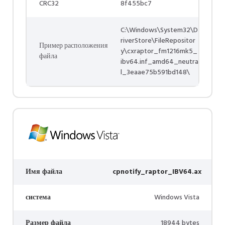
CRC32
8f455bc7
C:\Windows\System32\D
riverStore\FileRepositor
Пример расположения
y\cxraptor_fm1216mk5_
файла
ibv64.inf_amd64_neutra
l_3eaae75b591bd148\
Имя файла
cpnotify_raptor_IBV64.ax
система
Windows Vista
Размер файла
18944 bytes