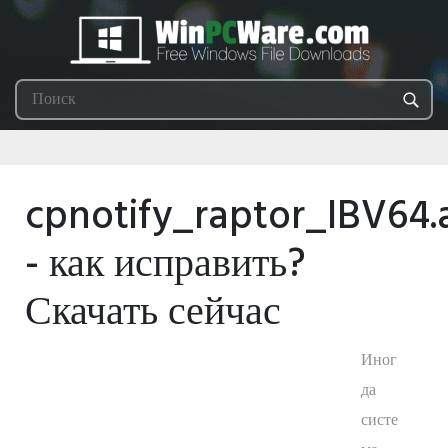
cpnotify_raptor_IBV64.
- как исправить?
Скачать сейчас
Иног
да
систе