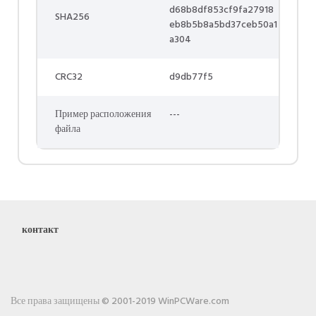
d68b8df853cf9fa27918
SHA256
eb8b5b8a5bd37ceb50a1
a304
CRC32
d9db77f5
Пример расположения
---
файла
контакт
Все права защищены © 2001-2019 WinPCWare.com