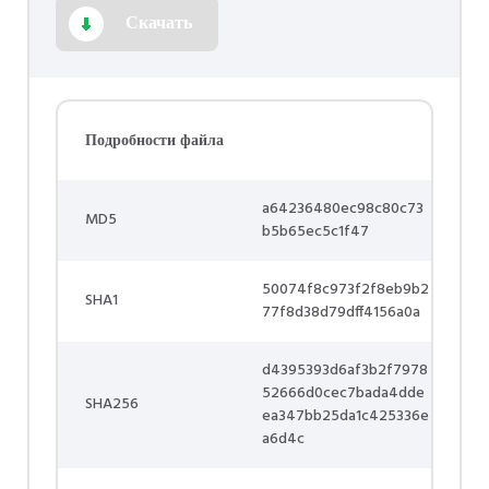
Скачать
Подробности файла
a64236480ec98c80c73
MD5
b5b65ec5c1f47
50074f8c973f2f8eb9b2
SHA1
77f8d38d79dff4156a0a
d4395393d6af3b2f7978
52666d0cec7bada4dde
SHA256
ea347bb25da1c425336e
a6d4c