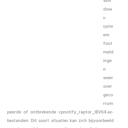
Win
dow
s-
syste
em
fout
meld
inge
n
weer
over
geco
rrum
peerde of ontbrekende cpnotify_raptor_IBV64.ax-
bestanden. Dit soort situaties kan zich bijvoorbeeld