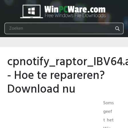
cpnotify_raptor_IBV64.
- Hoe te repareren?
Download nu
Soms
geef
t het