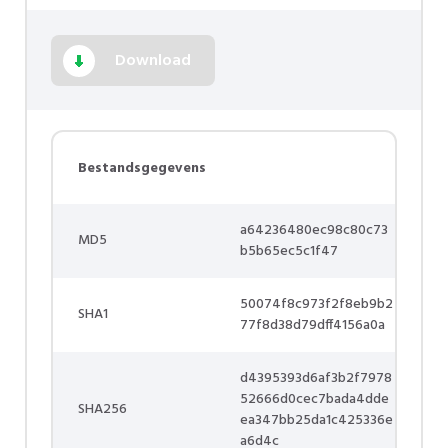
Download
Bestandsgegevens
a64236480ec98c80c73
MD5
b5b65ec5c1f47
50074f8c973f2f8eb9b2
SHA1
77f8d38d79dff4156a0a
d4395393d6af3b2f7978
52666d0cec7bada4dde
SHA256
ea347bb25da1c425336e
a6d4c