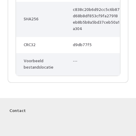
c838c20b6d92cc5c6b87
d68b8df853cf9fa27918
SHA256
eb8b5b8a5bd37ceb50a1
a304
CRC32
d9db77f5
Voorbeeld
---
bestandslocatie
Contact