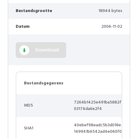
Bestandsgrootte
18944 bytes
Datum
2006-11-02
Download
Bestandsgegevens
7264b1425e491ba5882f
MD5
03174da6e2f4
40ebef98eadc5b3d018e
SHA1
149941b6542ad4e060f0