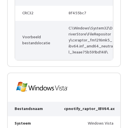
CRC32
8f455bc7
C:\Windows\System32\D
riverStore\FileRepositor
Voorbeeld
y\cxraptor_fm1216mk5_
bestandslocatie
ibv64.inf_amd64_neutra
l_3eaae75b591bd148\
Bestandsnaam
cpnotify_raptor_IBV64.ax
Systeem
Windows Vista