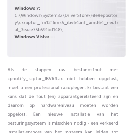
Windows 7:
C:\Windows\System32\DriverStore\FileRepositor
y\cxraptor_fm1216mk5_ibv64.inf_amd64_neutr
al_3eaae75b591bd148\
Windows Vista:
---
Als de stappen uw bestandsfout met
cpnotify_raptor_IBV64.ax niet hebben opgelost,
moet u een professional raadplegen. Er bestaat een
kans dat de fout (en) apparaatgerelateerd zijn en
daarom op hardwareniveau moeten worden
opgelost. Een nieuwe installatie van het
besturingssysteem is misschien nodig - een verkeerd
installatieproces van het systeem kan leiden tot