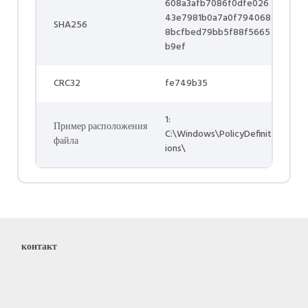
608a3afb7086f0dfe026
43e7981b0a7a0f794068
SHA256
8bcfbed79bb5f88f5665
b9ef
CRC32
fe749b35
1:
Пример расположения
C:\Windows\PolicyDefinit
файла
ions\
контакт