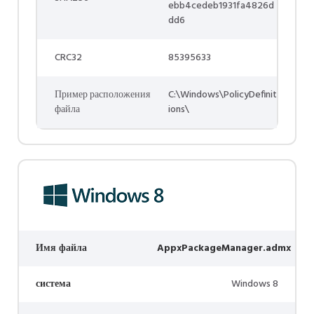
ebb4cedeb1931fa4826d
dd6
CRC32
85395633
Пример расположения
C:\Windows\PolicyDefinit
файла
ions\
Имя файла
AppxPackageManager.admx
система
Windows 8