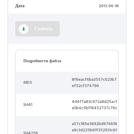
Дата
2013-06-18
Скачать
Подробности файла
8f6eacf6ba3557c023b7
MD5
ef52cf374796
4d4f7a83c972a8d25ac1
SHA1
a5b4c5bf16452737c76c
a57c185e3692bd976618
a9c3d225b61f352931c61
SHA256