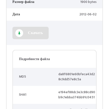
Размер файла
1900 bytes
Дата
2012-06-02
Скачать
Подробности файла
da8f6801e60bfeca43d2
MD5
8c9dd57e8c5a
e194ef88dc3e3c88cd90
SHA1
b9c1ebba374bb91c0451