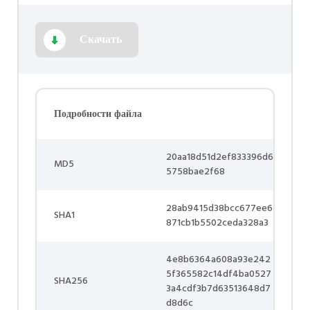
Скачать
Подробности файла
20aa18d51d2ef833396d6
MD5
5758bae2f68
28ab9415d38bcc677ee6
SHA1
871cb1b5502ceda328a3
4e8b6364a608a93e242
5f365582c14df4ba0527
SHA256
3a4cdf3b7d63513648d7
d8d6c