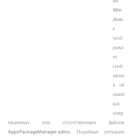
ма
Win
dow
s
отоб
ража
ет
сооб
щени
я об
ошиб
ках
повр
ежденных или отсутствующих файлов
AppxPackageManager.admx. Подобные ситуации