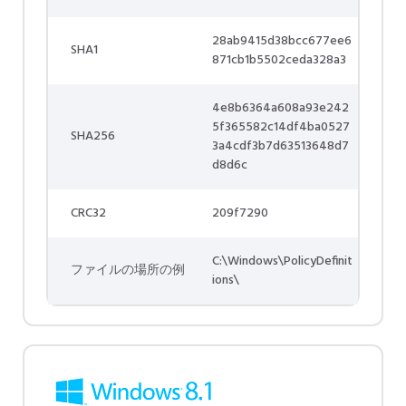
28ab9415d38bcc677ee6
SHA1
871cb1b5502ceda328a3
4e8b6364a608a93e242
5f365582c14df4ba0527
SHA256
3a4cdf3b7d63513648d7
d8d6c
CRC32
209f7290
C:\Windows\PolicyDefinit
ファイルの場所の例
ions\