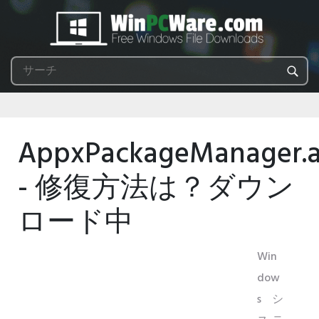
AppxPackageManager.
- 修復方法は？ダウン
ロード中
Win
dow
sシ