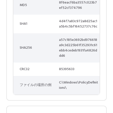
8f6eacf6ba3557c023b7
MD5
ef52cf374796
4d4f7a83c972a8d25ac1
SHA1
a5b4c5bf16452737c76c
a57c185e3692bd976618
a9c3d225b61f352931c61
SHA256
ebb4cedeb1931fa4826d
dd6
CRC32
85395633
C:\Windows\PolicyDefinit
ファイルの場所の例
ions\