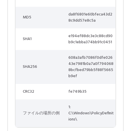
da8f6801e60bfeca43d2
MD5
8c9dd57e8c5a
e194ef88dc3e3c88cd90
SHA1
b9c1ebba374bb91c0451
608a3afb7086f0dfe026
43e7981b0a7a0f794068
SHA256
8bcfbed79bb5f88f5665
b9ef
CRC32
fe749b35
1:
ファイルの場所の例
C:\Windows\PolicyDefinit
ions\