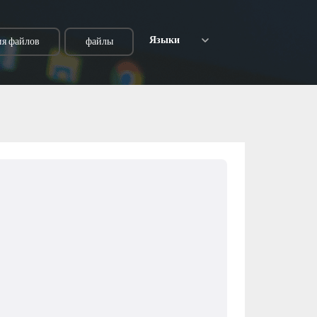
Языки
я файлов
файлы