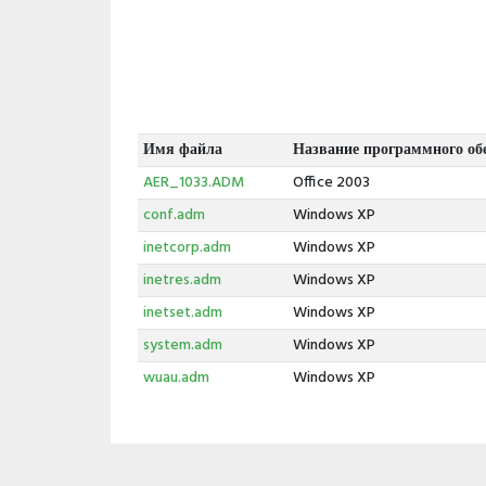
Имя файла
Название программного об
AER_1033.ADM
Office 2003
conf.adm
Windows XP
inetcorp.adm
Windows XP
inetres.adm
Windows XP
inetset.adm
Windows XP
system.adm
Windows XP
wuau.adm
Windows XP