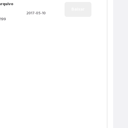
arquivo
2017-05-10
1199