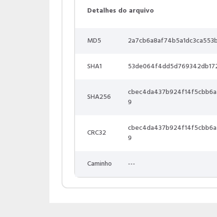
Detalhes do arquivo
MD5
2a7cb6a8af74b5a1dc3ca553
SHA1
53de064f4dd5d769342db17
cbec4da437b924f14f5cbb6a
SHA256
9
cbec4da437b924f14f5cbb6a
CRC32
9
Caminho
---