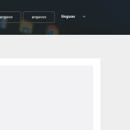
línguas
arquivo
arquivos