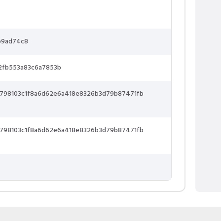
b9ad74c8
2fb553a83c6a7853b
798103c1f8a6d62e6a418e8326b3d79b87471fb
798103c1f8a6d62e6a418e8326b3d79b87471fb