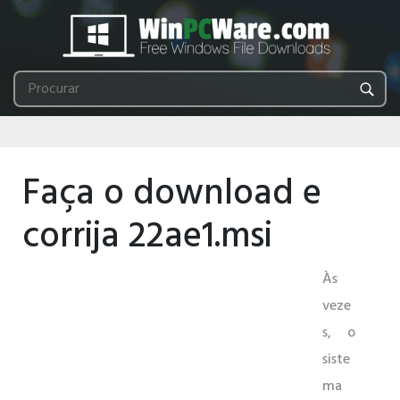
Faça o download e
corrija 22ae1.msi
Às
veze
s, o
siste
ma