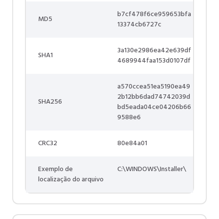
b7cf478f6ce959653bfa
MD5
13374cb6727c
3a130e2986ea42e639df
SHA1
4689944faa153d0107df
a570ccea51ea5190ea49
2b12bb6dad74742039d
SHA256
bd5eada04ce04206b66
9588e6
CRC32
80e84a01
Exemplo de
C:\WINDOWS\Installer\
localização do arquivo