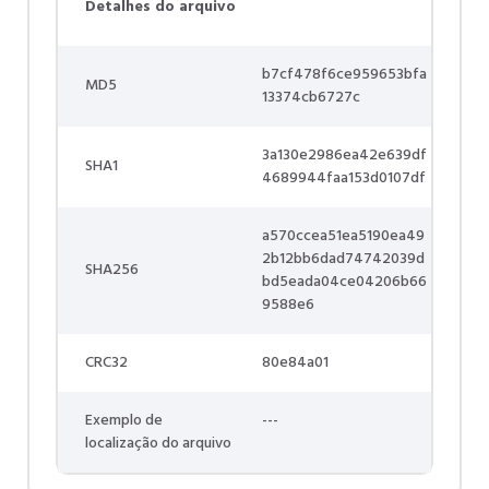
Detalhes do arquivo
b7cf478f6ce959653bfa
MD5
13374cb6727c
3a130e2986ea42e639df
SHA1
4689944faa153d0107df
a570ccea51ea5190ea49
2b12bb6dad74742039d
SHA256
bd5eada04ce04206b66
9588e6
CRC32
80e84a01
Exemplo de
---
localização do arquivo