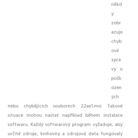
někd
y
zobr
azuje
chyb
ové
zprá
vy o
pošk
ozen
ých
nebo chybějících souborech 22ae1.msi. Takové
situace mohou nastat například během instalace
softwaru. Každý softwarový program vyžaduje, aby
určité zdroje, knihovny a zdrojová data fungovaly