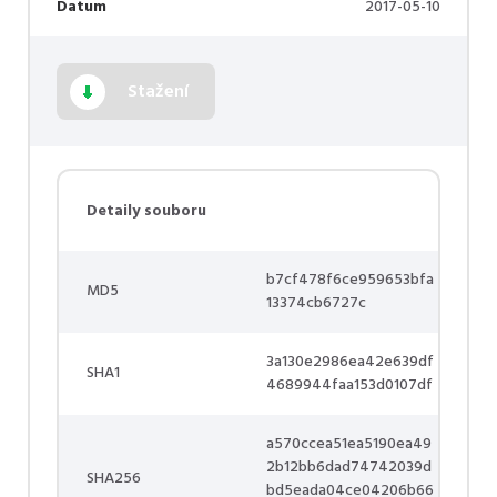
Datum
2017-05-10
Stažení
Detaily souboru
b7cf478f6ce959653bfa
MD5
13374cb6727c
3a130e2986ea42e639df
SHA1
4689944faa153d0107df
a570ccea51ea5190ea49
2b12bb6dad74742039d
SHA256
bd5eada04ce04206b66