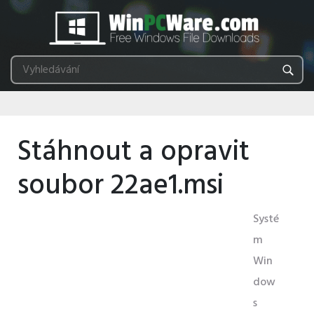
Stáhnout a opravit
soubor 22ae1.msi
Systé
m
Win
dow
s