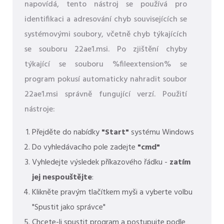
napovídá, tento nástroj se používá pro
identifikaci a adresování chyb souvisejících se
systémovými soubory, včetně chyb týkajících
se souboru 22ae1.msi. Po zjištění chyby
týkající se souboru %fileextension% se
program pokusí automaticky nahradit soubor
22ae1.msi správně fungující verzí. Použití
nástroje:
Přejděte do nabídky
"Start"
systému Windows
Do vyhledávacího pole zadejte
"cmd"
Vyhledejte výsledek příkazového řádku -
zatím
jej nespouštějte
:
Klikněte pravým tlačítkem myši a vyberte volbu
"Spustit jako správce"
Chcete-li spustit program a postupujte podle