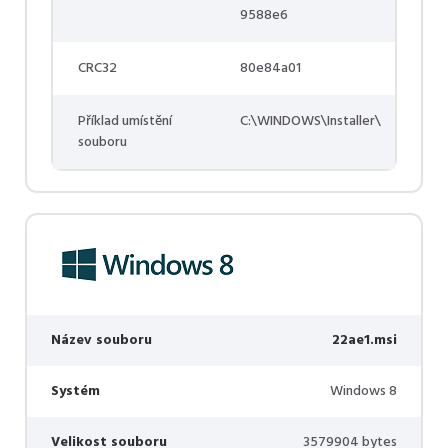
9588e6
CRC32
80e84a01
Příklad umístění
C:\WINDOWS\Installer\
souboru
Název souboru
22ae1.msi
Systém
Windows 8
Velikost souboru
3579904 bytes