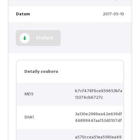
Datum
2017-05-10
Stažení
Detaily souboru
b7cf478f6ce959653bfa
MD5
13374cb6727c
3a130e2986ea42e639df
SHA1
4689944faa153d0107df
a570ccea51ea5190ea49