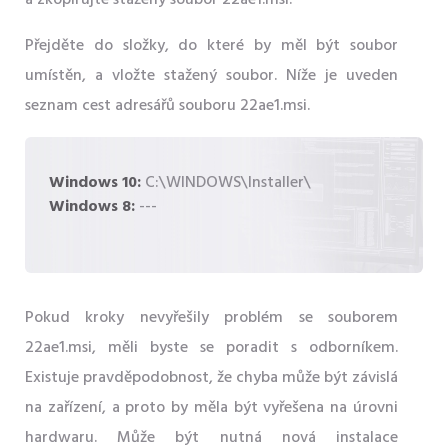
a zkopírujte stažený soubor 22ae1.msi.
Přejděte do složky, do které by měl být soubor
umístěn, a vložte stažený soubor. Níže je uveden
seznam cest adresářů souboru 22ae1.msi.
Windows 10:
C:\WINDOWS\Installer\
Windows 8:
---
Pokud kroky nevyřešily problém se souborem
22ae1.msi, měli byste se poradit s odborníkem.
Existuje pravděpodobnost, že chyba může být závislá
na zařízení, a proto by měla být vyřešena na úrovni
hardwaru. Může být nutná nová instalace