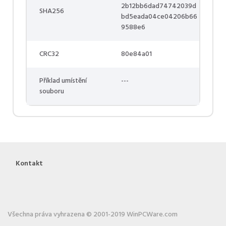
2b12bb6dad74742039d
SHA256
bd5eada04ce04206b66
9588e6
CRC32
80e84a01
Příklad umístění
---
souboru
Kontakt
Všechna práva vyhrazena © 2001-2019 WinPCWare.com