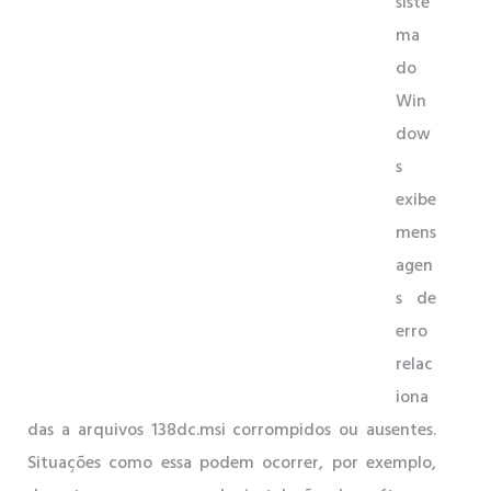
siste
ma
do
Win
dow
s
exibe
mens
agen
s de
erro
relac
iona
das a arquivos 138dc.msi corrompidos ou ausentes.
Situações como essa podem ocorrer, por exemplo,