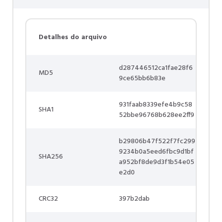
Detalhes do arquivo
d287446512ca1fae28f6
MD5
9ce65bb6b83e
931faab8339efe4b9c58
SHA1
52bbe96768b628ee2ff9
b29806b47f522f7fc299
9234b0a5eed6fbc9d1bf
SHA256
a952bf8de9d3f1b54e05
e2d0
CRC32
397b2dab