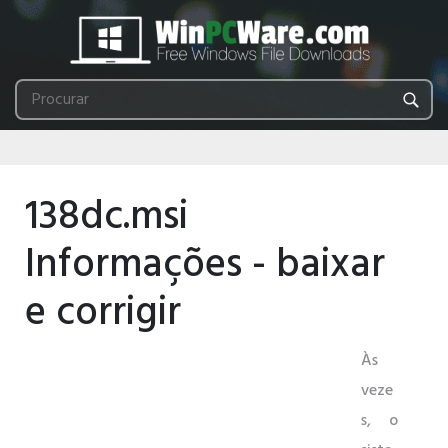
138dc.msi
Informações - baixar
e corrigir
Às
veze
s, o