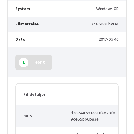
System
Windows XP
Filstørrelse
3485184 bytes
Dato
2017-05-10
Hent
Fil detaljer
d287446512ca1fae28f6
MD5
9ce65bb6b83e