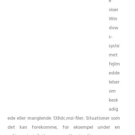
e
viser
Win
dow
s-
syste
met
fejlm
edde
lelser
om
besk
adig
ede eller manglende 138dc.msi-filer. Situationer som
det kan forekomme, for eksempel under en