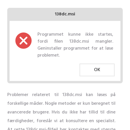
138dc.msi
Programmet kunne ikke startes,
fordi filen 138dc.msi mangler.
Geninstaller programmet for at løse
problemet.
OK
Problemer relateret til 138dc.msi kan løses på
forskellige måder. Nogle metoder er kun beregnet til
avancerede brugere. Hvis du ikke har tillid til dine
færdigheder, foreslår vi at konsultere en specialist.
At rette 138dc.msi-filfejl bør kontaktes med største