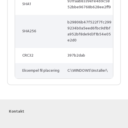
931faab8339efe4b9c58
SHA1
52bbe96768b628ee2ff9
b29806b47f522f7fc299
9234b0a5eed6fbc9d1bf
SHA256
a952bf8de9d3f1b54e05
e2d0
CRC32
397b2dab
Eksempel fil placering
C:\WINDOWS\Installer\
Kontakt