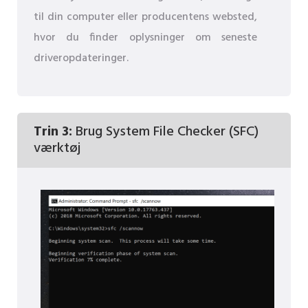
til din computer eller producentens websted,
hvor du finder oplysninger om seneste
driveropdateringer.
Trin 3:
Brug System File Checker (SFC)
værktøj