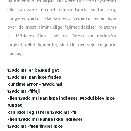
på din enhed, muligvis ikke være til stede i systemet
eller kan være inficeret med ondsindet software og
fungerer derfor ikke korrekt. Nedenfor er en liste
over de mest almindelige fejlmeddelelser relateret
til 138dc.msi-filen. Hvis du finder en nedenfor
angivet (eller lignende), skal du overveje følgende
forslag.
138dc.msi er beskadiget
138dc.msi kan ikke findes
Runtime Error - 138dc.msi
138dc.msi-filfejl
Filen 138dc.msi kan ikke indlæses. Modul blev ikke
fundet
kan ikke registrere 138dc.msi-fil
Filen 138dc.msi kunne ikke indlæses
138dc.msi-filen findes ikke