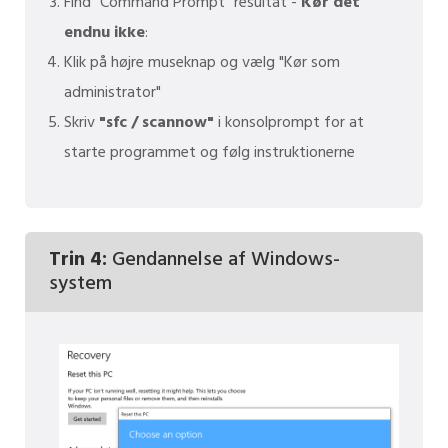
Find "Command Prompt" resultat -
Kør det
endnu ikke
:
Klik på højre museknap og vælg "Kør som
administrator"
Skriv
"sfc / scannow"
i konsolprompt for at
starte programmet og følg instruktionerne
Trin 4:
Gendannelse af Windows-
system