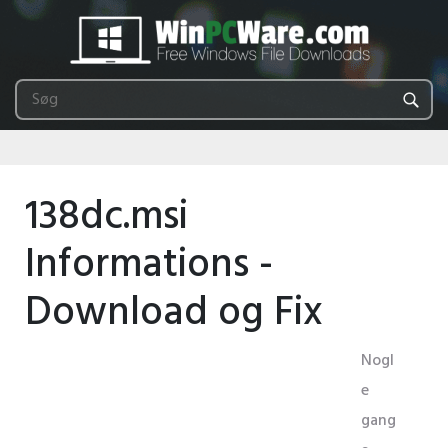
138dc.msi
Informations -
Download og Fix
Nogl
e
gang