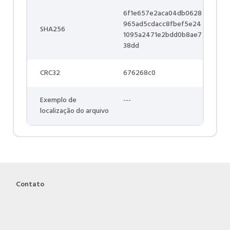
6f1e657e2aca04db0628
965ad5cdacc8fbef5e24
SHA256
1095a2471e2bdd0b8ae7
38dd
CRC32
676268c0
Exemplo de
---
localização do arquivo
Contato