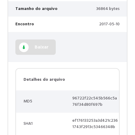
Tamanho do arquivo
36864 bytes
Encontro
2017-05-10
Baixar
Detalhes do arquivo
96722f22c545b566c5a
MD5
76f34d80f697b
ef176133253a3d421c236
SHA1
1743f2913c53466348b