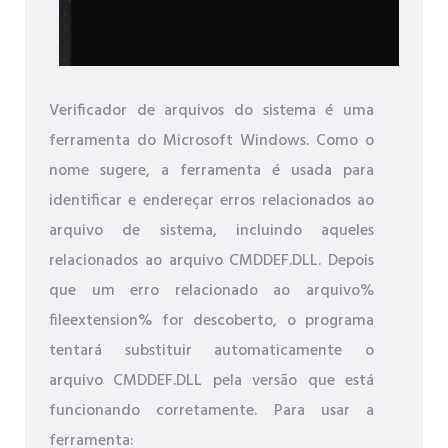
Verificador de arquivos do sistema é uma
ferramenta do Microsoft Windows. Como o
nome sugere, a ferramenta é usada para
identificar e endereçar erros relacionados ao
arquivo de sistema, incluindo aqueles
relacionados ao arquivo CMDDEF.DLL. Depois
que um erro relacionado ao arquivo%
fileextension% for descoberto, o programa
tentará substituir automaticamente o
arquivo CMDDEF.DLL pela versão que está
funcionando corretamente. Para usar a
ferramenta: