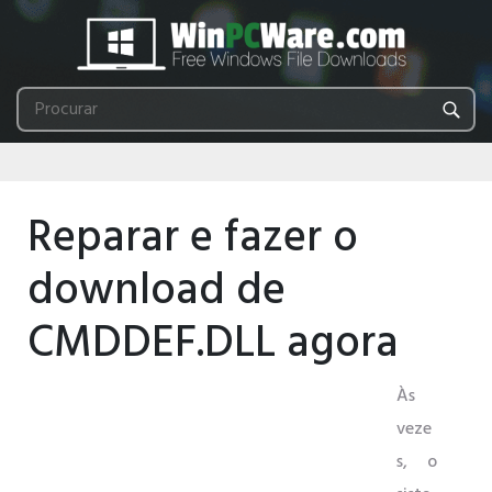
Reparar e fazer o
download de
CMDDEF.DLL agora
Às
veze
s, o