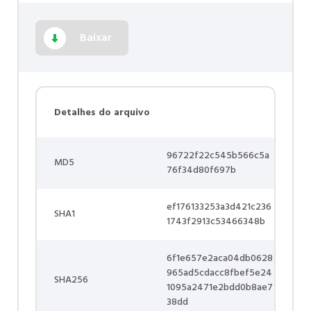
Baixar
Detalhes do arquivo
96722f22c545b566c5a
MD5
76f34d80f697b
ef176133253a3d421c236
SHA1
1743f2913c53466348b
6f1e657e2aca04db0628
965ad5cdacc8fbef5e24
SHA256
1095a2471e2bdd0b8ae7
38dd