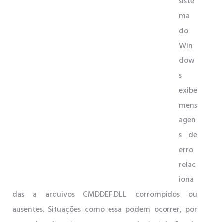
siste
ma
do
Win
dow
s
exibe
mens
agen
s de
erro
relac
iona
das a arquivos CMDDEF.DLL corrompidos ou
ausentes. Situações como essa podem ocorrer, por