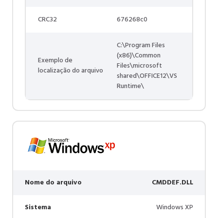
CRC32
676268c0
C:\Program Files
(x86)\Common
Exemplo de
Files\microsoft
localização do arquivo
shared\OFFICE12\VS
Runtime\
Nome do arquivo
CMDDEF.DLL
Sistema
Windows XP