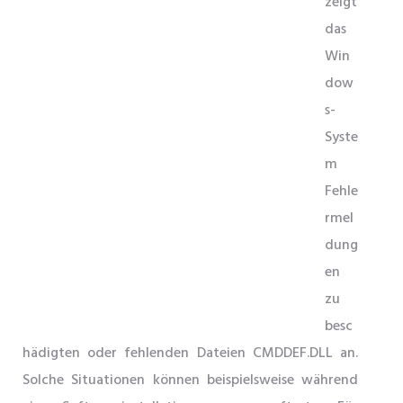
zeigt
das
Win
dow
s-
Syste
m
Fehle
rmel
dung
en
zu
besc
hädigten oder fehlenden Dateien CMDDEF.DLL an.
Solche Situationen können beispielsweise während