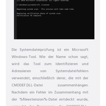
Die Systemdateiprüfung ist ein Microsoft
Windows-Tool. Wie der Name schon sagt,
wird das Tool zum Identifizieren und
Adressieren von Systemdateifehlern
verwendet, einschließlich derer, die mit der
CMDDEF.DLL-Datei zusammenhängen.
Nachdem ein Fehler im Zusammenhang mit
der %fileextension%-Datei entdeckt wurde,