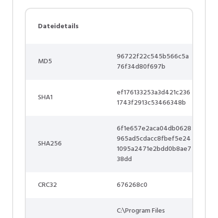
Dateidetails
96722f22c545b566c5a
MD5
76f34d80f697b
ef176133253a3d421c236
SHA1
1743f2913c53466348b
6f1e657e2aca04db0628
965ad5cdacc8fbef5e24
SHA256
1095a2471e2bdd0b8ae7
38dd
CRC32
676268c0
C:\Program Files