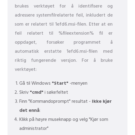
brukes verktøyet for å identifisere og
adressere systemfilrelaterte feil, inkludert de
som er relatert til 1efd6.msi-filen. Etter at en
feil relatert til %fileextension% fil er
oppdaget, forsøker programmet å
automatisk erstatte 1efd6.msi-filen med
riktig fungerende versjon. For å bruke
verktøyet:
Gå til Windows
"Start"
-menyen
Skriv
"cmd"
i søkefeltet
Finn "Kommandoprompt" resultat -
Ikke kjør
det ennå
:
Klikk på høyre museknapp og velg "Kjør som
administrator"