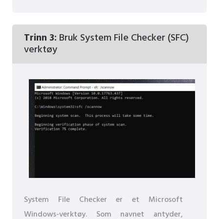
Trinn 3:
Bruk System File Checker (SFC)
verktøy
System File Checker er et Microsoft
Windows-verktøy. Som navnet antyder,