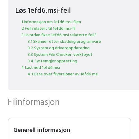
Løs 1efd6.msi-feil
1 Informasjon om 1efd6.msi-filen
2 Feil relatert til 1efd6.msi-fil
3 Hvordan fikse 1efd6.msi relaterte feil?
3.1 Skanner etter skadelig programvare
3.2 System og driveroppdatering
3.3 System File Checker-verktøyet
3.4 Systemgjenoppretting
4 Last ned 1efd6.msi
4.1 Liste over filversjoner av 1efd6.msi
Filinformasjon
Generell informasjon