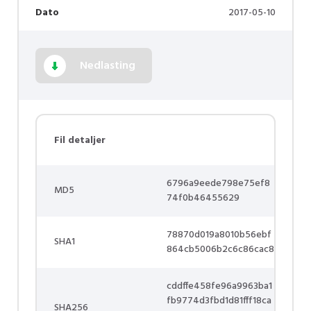
Dato
2017-05-10
Nedlasting
Fil detaljer
6796a9eede798e75ef8
MD5
74f0b46455629
78870d019a8010b56ebf
SHA1
864cb5006b2c6c86cac8
cddffe458fe96a9963ba1
fb9774d3fbd1d81fff18ca
SHA256