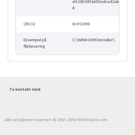
d420b58fa600edcad2ab
8
CRC32
6c012390
Eksempel på
C:\WINDOWS\Installer\
filplassering
Ta kontakt med
Alle rettigheter reservert © 2001-2019 WinPCWare.com