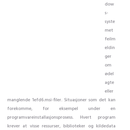
dow
s-
syste
met
feilm
eldin
ger
om
ødel
agte
eller
manglende 1efd6.msi-filer. Situasjoner som det kan
forekomme, for eksempel under en
programvareinstallasjonsprosess. Hvert program
krever at visse ressurser, biblioteker og kildedata