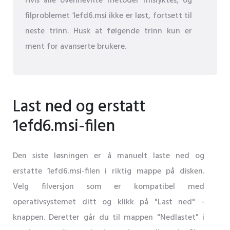
Hvis alle ovennevnte metoder mislyktes, og
filproblemet 1efd6.msi ikke er løst, fortsett til
neste trinn. Husk at følgende trinn kun er
ment for avanserte brukere.
Last ned og erstatt
1efd6.msi-filen
Den siste løsningen er å manuelt laste ned og
erstatte 1efd6.msi-filen i riktig mappe på disken.
Velg filversjon som er kompatibel med
operativsystemet ditt og klikk på "Last ned" -
knappen. Deretter går du til mappen "Nedlastet" i