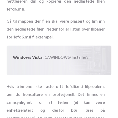
nettleseren din og kopierer den nedlastede filen
1efd6.msi.
Gå til mappen der filen skal være plassert og lim inn
den nedlastede filen. Nedenfor er listen over filbaner
for 1efd6.msi fileksempel.
Windows Vista:
C:\WINDOWS\Installer\
Hvis trinnene ikke løste ditt 1efd6.msi-filproblem,
bør du konsultere en profesjonell. Det finnes en
sannsynlighet for at feilen (e) kan være
enhetsrelatert og derfor bør løses på