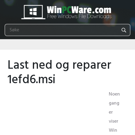
Last ned og reparer
1efd6.msi
Noen
gang
er
viser
Win