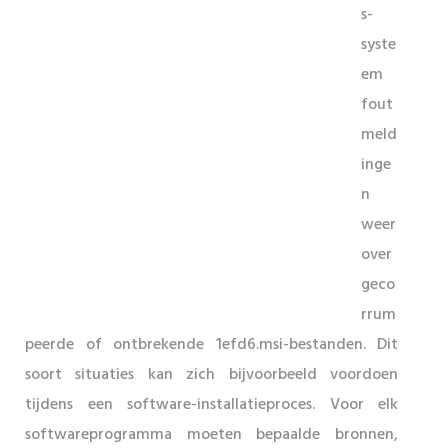
s-
syste
em
fout
meld
inge
n
weer
over
geco
rrum
peerde of ontbrekende 1efd6.msi-bestanden. Dit
soort situaties kan zich bijvoorbeeld voordoen
tijdens een software-installatieproces. Voor elk
softwareprogramma moeten bepaalde bronnen,