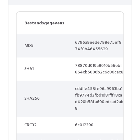
Bestandsgegevens
6796a9eede798e75ef8
MD5
74f0b46455629
78870d019a8010b56ebf
SHA1
864cb5006b2c6c86cac8
cddffe458fe96a9963ba1
fb9774d3fbd1d81fff18ca
SHA256
d420b58fa600edcad2ab
8
CRC32
6c012390