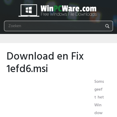
Download en Fix
1efd6.msi
Soms
geef
t het
Win
dow