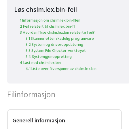
Løs chslm.lex.bin-feil
1 Informasjon om chslm.lex.bin-filen
2 Feil relatert til chslm.lex.bin-fil
3 Hvordan fikse chslm.lex.bin relaterte feil?
3.1 Skanner etter skadelig programvare
3.2 System og driveroppdatering
3.3 System File Checker-verktøyet
3.4 Systemgjenoppretting
4 Last ned chslm.lex.bin
4.1 Liste over filversjoner av chslm.lex.bin
Filinformasjon
Generell informasjon