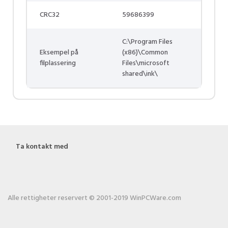
CRC32
59686399
C:\Program Files
Eksempel på
(x86)\Common
filplassering
Files\microsoft
shared\ink\
Ta kontakt med
Alle rettigheter reservert © 2001-2019 WinPCWare.com