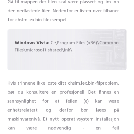
Gå til mappen der filen skal være plassert og lim inn
den nedlastede filen. Nedenfor er listen over filbaner
for chslm.lex.bin fileksempel.
Windows Vista:
C:\Program Files (x86)\Common
Files\microsoft shared\ink\
Hvis trinnene ikke løste ditt chslm.lex.bin-filproblem,
bør du konsultere en profesjonell. Det finnes en
sannsynlighet for at feilen (e) kan være
enhetsrelatert og derfor bør løses på
maskinvarenivå. Et nytt operativsystem installasjon
kan være nødvendig - en feil