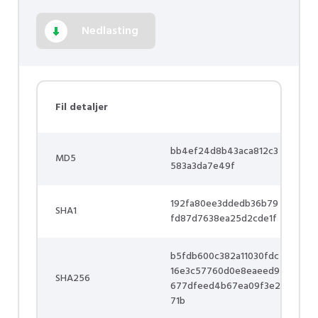
Nedlasting
Fil detaljer
bb4ef24d8b43aca812c3
MD5
583a3da7e49f
192fa80ee3ddedb36b79
SHA1
fd87d7638ea25d2cde1f
b5fdb600c382a11030fdc
16e3c57760d0e8eaeed9
SHA256
677dfeed4b67ea09f3e2
71b