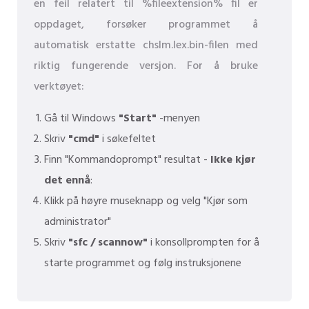
en feil relatert til %fileextension% fil er
oppdaget, forsøker programmet å
automatisk erstatte chslm.lex.bin-filen med
riktig fungerende versjon. For å bruke
verktøyet:
Gå til Windows
"Start"
-menyen
Skriv
"cmd"
i søkefeltet
Finn "Kommandoprompt" resultat -
Ikke kjør
det ennå
:
Klikk på høyre museknapp og velg "Kjør som
administrator"
Skriv
"sfc / scannow"
i konsollprompten for å
starte programmet og følg instruksjonene