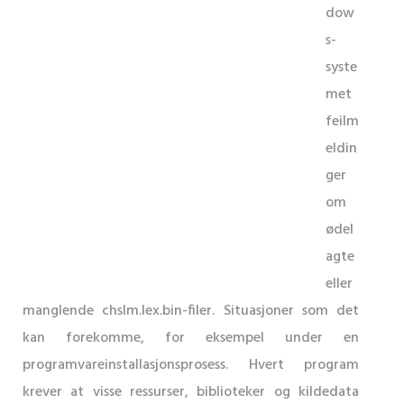
dow
s-
syste
met
feilm
eldin
ger
om
ødel
agte
eller
manglende chslm.lex.bin-filer. Situasjoner som det
kan forekomme, for eksempel under en
programvareinstallasjonsprosess. Hvert program
krever at visse ressurser, biblioteker og kildedata