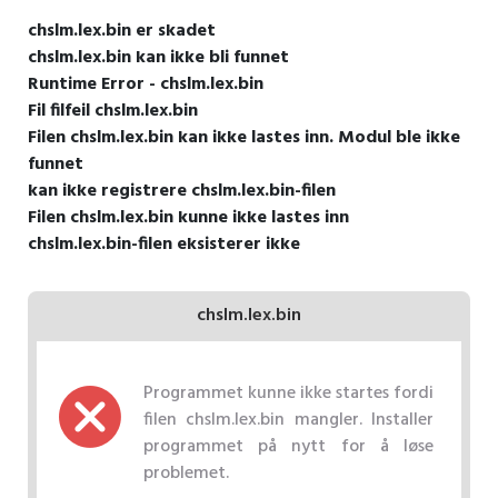
chslm.lex.bin er skadet
chslm.lex.bin kan ikke bli funnet
Runtime Error - chslm.lex.bin
Fil filfeil chslm.lex.bin
Filen chslm.lex.bin kan ikke lastes inn. Modul ble ikke
funnet
kan ikke registrere chslm.lex.bin-filen
Filen chslm.lex.bin kunne ikke lastes inn
chslm.lex.bin-filen eksisterer ikke
chslm.lex.bin
Programmet kunne ikke startes fordi
filen chslm.lex.bin mangler. Installer
programmet på nytt for å løse
problemet.