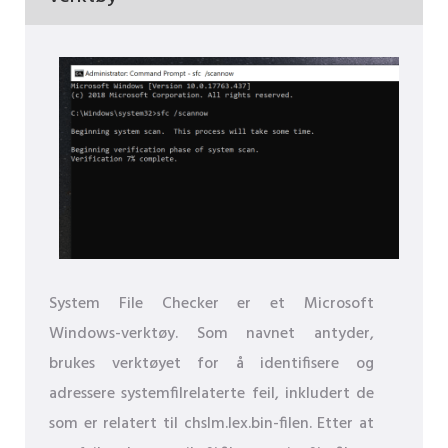
System File Checker er et Microsoft
Windows-verktøy. Som navnet antyder,
brukes verktøyet for å identifisere og
adressere systemfilrelaterte feil, inkludert de
som er relatert til chslm.lex.bin-filen. Etter at