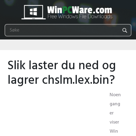
Slik laster du ned og
lagrer chslm.lex.bin?
Noen
gang
er
viser
Win