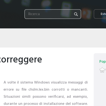
Este
correggere
Popo
A volte il sistema Windows visualizza messaggi di
errore su file chslm.lex.bin corrotti o mancanti.
Situazioni simili possono verificarsi, ad esempio,
durante un processo di installazione del software.