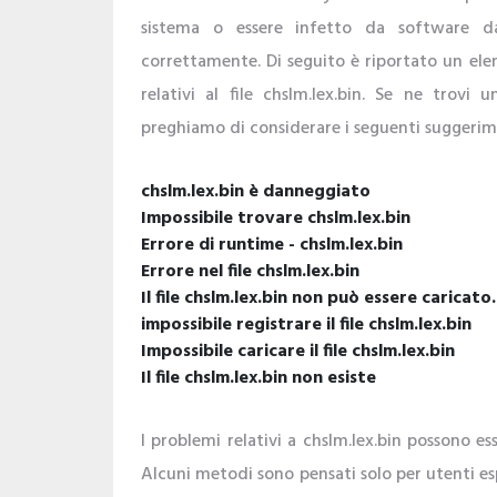
sistema o essere infetto da software d
correttamente. Di seguito è riportato un ele
relativi al file chslm.lex.bin. Se ne trovi 
preghiamo di considerare i seguenti suggerim
chslm.lex.bin è danneggiato
Impossibile trovare chslm.lex.bin
Errore di runtime - chslm.lex.bin
Errore nel file chslm.lex.bin
Il file chslm.lex.bin non può essere caricat
impossibile registrare il file chslm.lex.bin
Impossibile caricare il file chslm.lex.bin
Il file chslm.lex.bin non esiste
I problemi relativi a chslm.lex.bin possono ess
Alcuni metodi sono pensati solo per utenti esp