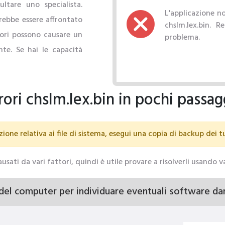
ltare uno specialista.
L'applicazione no
vrebbe essere affrontato
chslm.lex.bin. Re
ori possono causare un
problema.
te. Se hai le capacità
ori chslm.lex.bin in pochi passag
ione relativa ai file di sistema, esegui una copia di backup dei t
causati da vari fattori, quindi è utile provare a risolverli usando 
del computer per individuare eventuali software da