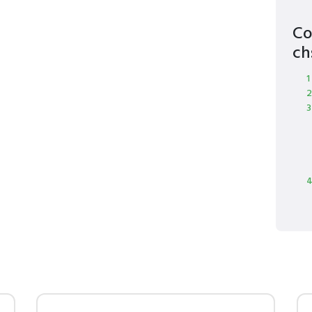
Co
ch
1
2
3
4