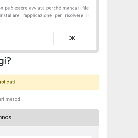
n può essere avviata perché manca il file
installare l'applicazione per risolvere il
OK
gi?
uoi dati!
vari metodi.
nnosi