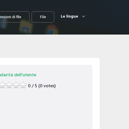
Le lingue
nsioni di file
File
larità dell'utente
0 / 5 (0 votes)