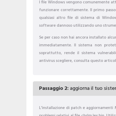
I file Windows vengono comunemente atta
funzionare correttamente. Il primo passo n
qualsiasi altro file di sistema di Wind
software dannoso utilizzando uno strumen
Se per caso non hai ancora installato alcu
immediatamente. Il sistema non protet
soprattutto, rende il sistema vulnerabi
antivirus scegliere, consulta questo artico
Passaggio 2:
aggiorna il tuo sistem
L'installazione di patch e aggiornamenti
problemi relativi al file chslm.lex.bin. U