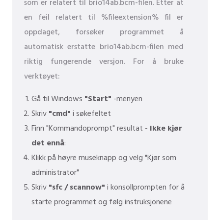
som er relatert til brio14ab.bcm-filen. Etter at
en feil relatert til %fileextension% fil er
oppdaget, forsøker programmet å
automatisk erstatte brio14ab.bcm-filen med
riktig fungerende versjon. For å bruke
verktøyet:
Gå til Windows
"Start"
-menyen
Skriv
"cmd"
i søkefeltet
Finn "Kommandoprompt" resultat -
Ikke kjør
det ennå
:
Klikk på høyre museknapp og velg "Kjør som
administrator"
Skriv
"sfc / scannow"
i konsollprompten for å
starte programmet og følg instruksjonene