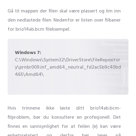
Gå til mappen der filen skal være plassert og lim inn
den nedlastede filen. Nedenfor er listen over filbaner
for brio14ab.bcm fileksempel.
Windows 7:
C:\Windows\System32\DriverStore\FileRepositor
y\prnbr009.inf_amd64_neutral_fd2ac5b9c40bd
465\Amd64\
Hvis trinnene ikke løste ditt brio14ab.bcm-
filproblem, bør du konsultere en profesjonell. Det
finnes en sannsynlighet for at feilen (e) kan være
enhetsrelatert og derfor bør løses på