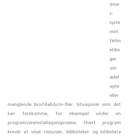
dow
s-
syste
met
feilm
eldin
ger
om
ødel
agte
eller
manglende brio14ab.bcm-filer. Situasjoner som det
kan forekomme, for eksempel under en
programvareinstallasjonsprosess. Hvert program
krever at visse ressurser, biblioteker og kildedata