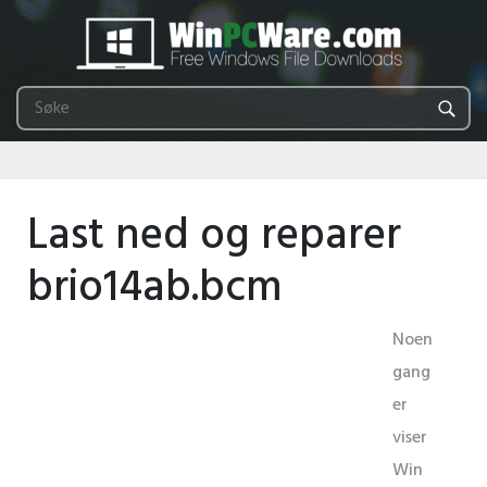
Last ned og reparer
brio14ab.bcm
Noen
gang
er
viser
Win