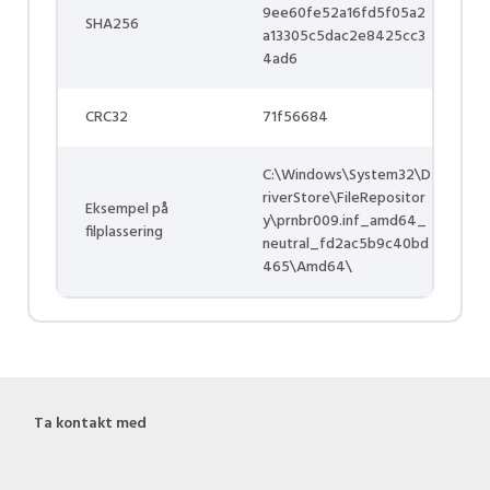
9ee60fe52a16fd5f05a2
SHA256
a13305c5dac2e8425cc3
4ad6
CRC32
71f56684
C:\Windows\System32\D
riverStore\FileRepositor
Eksempel på
y\prnbr009.inf_amd64_
filplassering
neutral_fd2ac5b9c40bd
465\Amd64\
Ta kontakt med