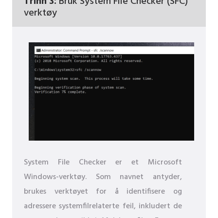
Trinn 3:
Bruk System File Checker (SFC)
verktøy
System File Checker er et Microsoft
Windows-verktøy. Som navnet antyder,
brukes verktøyet for å identifisere og
adressere systemfilrelaterte feil, inkludert de