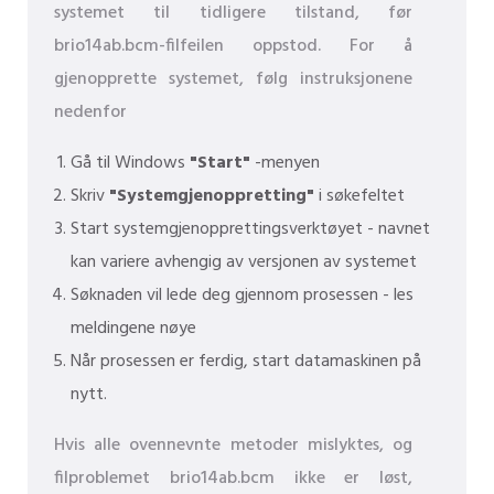
systemet til tidligere tilstand, før
brio14ab.bcm-filfeilen oppstod. For å
gjenopprette systemet, følg instruksjonene
nedenfor
Gå til Windows
"Start"
-menyen
Skriv
"Systemgjenoppretting"
i søkefeltet
Start systemgjenopprettingsverktøyet - navnet
kan variere avhengig av versjonen av systemet
Søknaden vil lede deg gjennom prosessen - les
meldingene nøye
Når prosessen er ferdig, start datamaskinen på
nytt.
Hvis alle ovennevnte metoder mislyktes, og
filproblemet brio14ab.bcm ikke er løst,