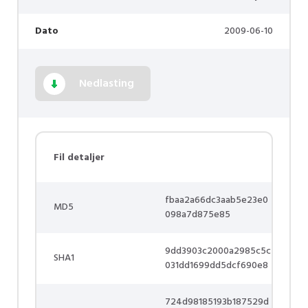
Dato
2009-06-10
Nedlasting
Fil detaljer
fbaa2a66dc3aab5e23e0
MD5
098a7d875e85
9dd3903c2000a2985c5c
SHA1
031dd1699dd5dcf690e8
724d98185193b187529d