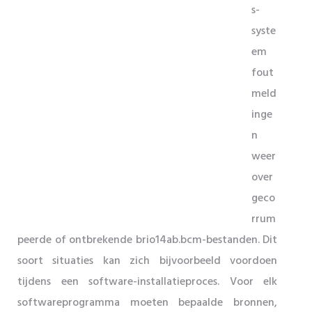
s-
syste
em
fout
meld
inge
n
weer
over
geco
rrum
peerde of ontbrekende brio14ab.bcm-bestanden. Dit
soort situaties kan zich bijvoorbeeld voordoen
tijdens een software-installatieproces. Voor elk
softwareprogramma moeten bepaalde bronnen,