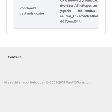
C:\Windows\System32\D
riverStore\FileRepositor
Voorbeeld
y\prnbr009.inf_amd64_
bestandslocatie
neutral_fd2ac5b9c40bd
465\Amd64\
Contact
Alle rechten voorbehouden © 2001-2019 WinPCWare.com