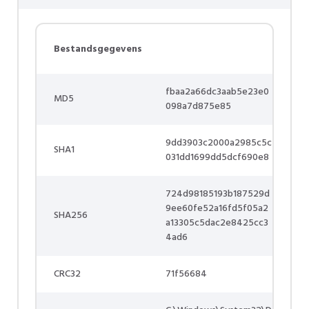
Bestandsgegevens
fbaa2a66dc3aab5e23e0
MD5
098a7d875e85
9dd3903c2000a2985c5c
SHA1
031dd1699dd5dcf690e8
724d98185193b187529d
9ee60fe52a16fd5f05a2
SHA256
a13305c5dac2e8425cc3
4ad6
CRC32
71f56684