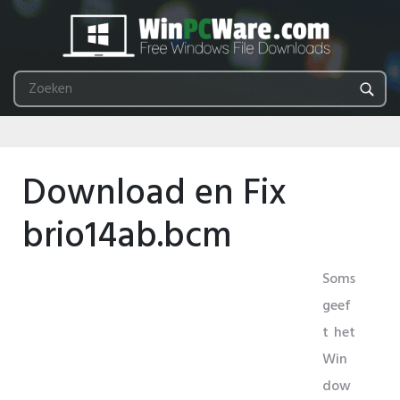
Download en Fix
brio14ab.bcm
Soms
geef
t het
Win
dow