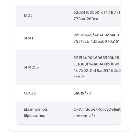
62d34160550f61471f77f
MD5
778aa1280ca
2d681645f48460dba08
SHA1
75917cbf1d2ea0970a161
62154d9046066523b28
33a380fb4a6841ab369d
SHA256
4e7502d1ef8ad93462e0
cce12
CRC32
5a619f73
Eksempel på
C:\Windows\PolicyDefinit
filplassering
ions\en-US\