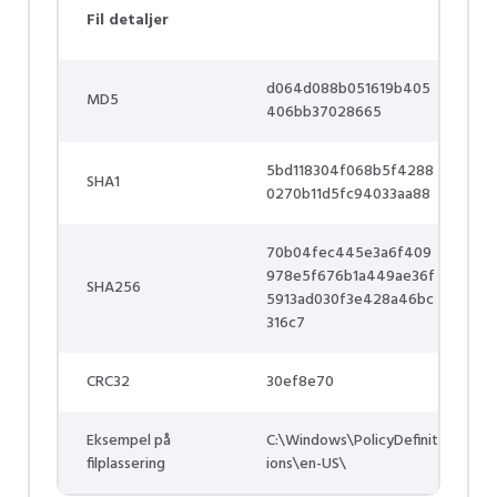
Fil detaljer
d064d088b051619b405
MD5
406bb37028665
5bd118304f068b5f4288
SHA1
0270b11d5fc94033aa88
70b04fec445e3a6f409
978e5f676b1a449ae36f
SHA256
5913ad030f3e428a46bc
316c7
CRC32
30ef8e70
Eksempel på
C:\Windows\PolicyDefinit
filplassering
ions\en-US\