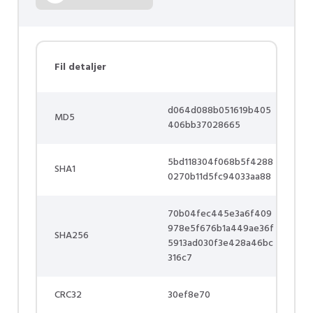
Fil detaljer
d064d088b051619b405
MD5
406bb37028665
5bd118304f068b5f4288
SHA1
0270b11d5fc94033aa88
70b04fec445e3a6f409
978e5f676b1a449ae36f
SHA256
5913ad030f3e428a46bc
316c7
CRC32
30ef8e70