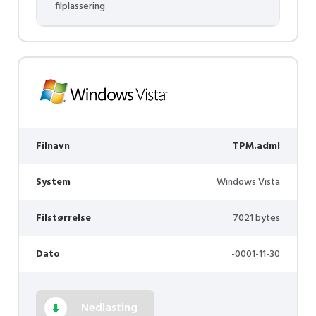
filplassering
Filnavn
TPM.adml
System
Windows Vista
Filstørrelse
7021 bytes
Dato
-0001-11-30
Nedlasting