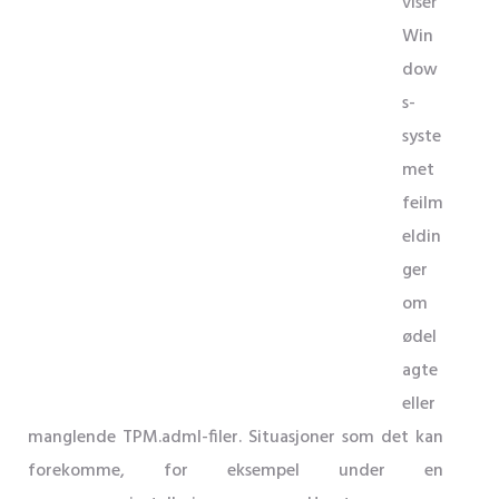
viser
Win
dow
s-
syste
met
feilm
eldin
ger
om
ødel
agte
eller
manglende TPM.adml-filer. Situasjoner som det kan
forekomme, for eksempel under en