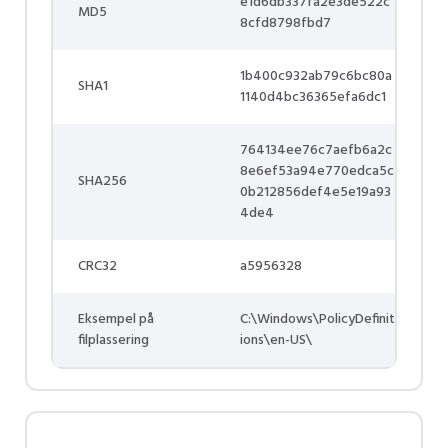
e1d6db337fa2e3de522c
MD5
8cfd8798fbd7
1b400c932ab79c6bc80a
SHA1
1140d4bc36365efa6dc1
764134ee76c7aefb6a2c
8e6ef53a94e770edca5c
SHA256
0b212856def4e5e19a93
4de4
CRC32
a5956328
Eksempel på
C:\Windows\PolicyDefinit
filplassering
ions\en-US\