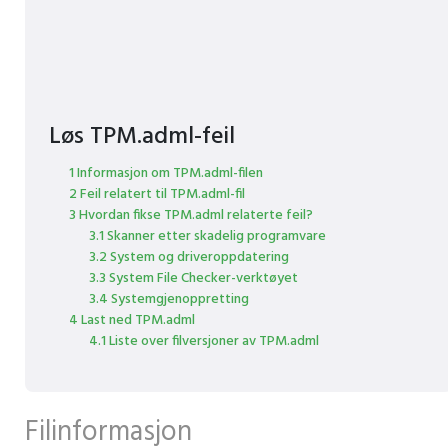
Løs TPM.adml-feil
1 Informasjon om TPM.adml-filen
2 Feil relatert til TPM.adml-fil
3 Hvordan fikse TPM.adml relaterte feil?
3.1 Skanner etter skadelig programvare
3.2 System og driveroppdatering
3.3 System File Checker-verktøyet
3.4 Systemgjenoppretting
4 Last ned TPM.adml
4.1 Liste over filversjoner av TPM.adml
Filinformasjon