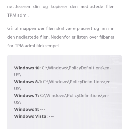
nettleseren din og kopierer den nedlastede filen
TPM.adml.
Gå til mappen der filen skal være plassert og lim inn
den nedlastede filen. Nedenfor er listen over filbaner
for TPM.adml fileksempel.
Windows 10:
C:\Windows\PolicyDefinitions\en-
US\
Windows 8.1:
C:\Windows\PolicyDefinitions\en-
US\
Windows 7:
C:\Windows\PolicyDefinitions\en-
US\
Windows 8:
---
Windows Vista:
---