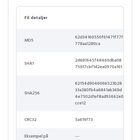
Fil detaljer
62d34160550f61471f77f
MD5
778aa1280ca
2d681645f48460dba08
SHA1
75917cbf1d2ea0970a161
62154d9046066523b28
33a380fb4a6841ab369d
SHA256
4e7502d1ef8ad93462e0
cce12
CRC32
5a619f73
Eksempel på
---