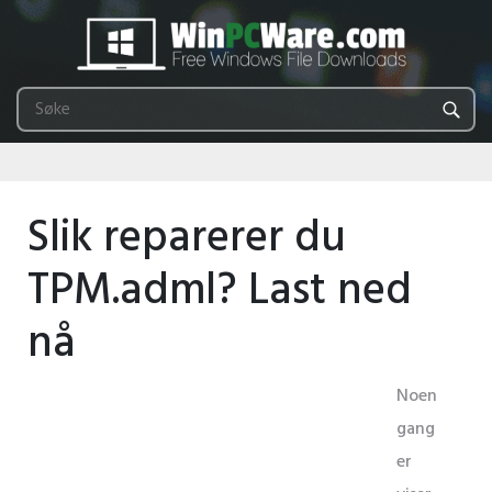
Slik reparerer du
TPM.adml? Last ned
nå
Noen
gang
er