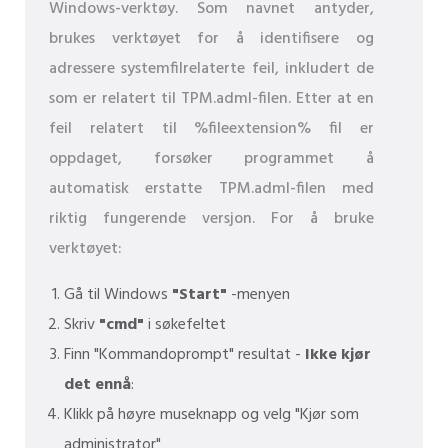
Windows-verktøy. Som navnet antyder,
brukes verktøyet for å identifisere og
adressere systemfilrelaterte feil, inkludert de
som er relatert til TPM.adml-filen. Etter at en
feil relatert til %fileextension% fil er
oppdaget, forsøker programmet å
automatisk erstatte TPM.adml-filen med
riktig fungerende versjon. For å bruke
verktøyet:
Gå til Windows
"Start"
-menyen
Skriv
"cmd"
i søkefeltet
Finn "Kommandoprompt" resultat -
Ikke kjør
det ennå
:
Klikk på høyre museknapp og velg "Kjør som
administrator"