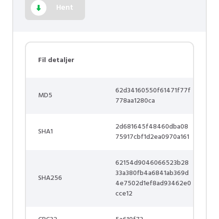
Hent
Fil detaljer
62d34160550f61471f77f
MD5
778aa1280ca
2d681645f48460dba08
SHA1
75917cbf1d2ea0970a161
62154d9046066523b28
33a380fb4a6841ab369d
SHA256
4e7502d1ef8ad93462e0
cce12