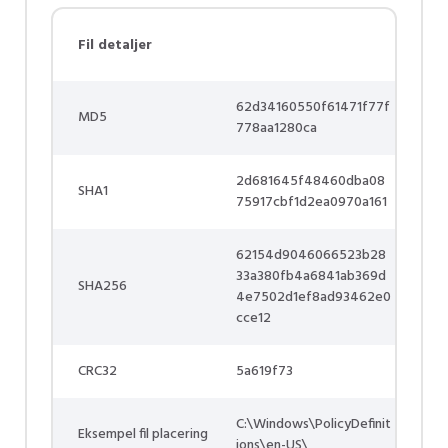
Fil detaljer
62d34160550f61471f77f
MD5
778aa1280ca
2d681645f48460dba08
SHA1
75917cbf1d2ea0970a161
62154d9046066523b28
33a380fb4a6841ab369d
SHA256
4e7502d1ef8ad93462e0
cce12
CRC32
5a619f73
C:\Windows\PolicyDefinit
Eksempel fil placering
ions\en-US\