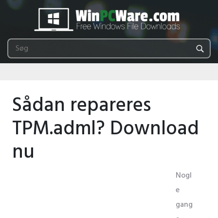
Sådan repareres
TPM.adml? Download
nu
Nogl
e
gang