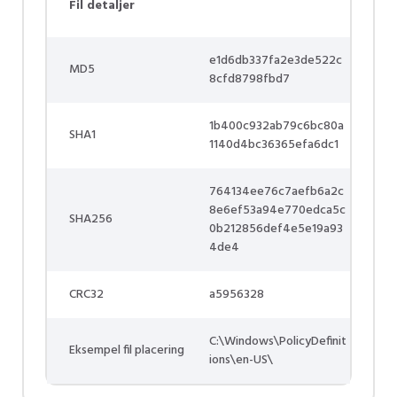
Fil detaljer
e1d6db337fa2e3de522c
MD5
8cfd8798fbd7
1b400c932ab79c6bc80a
SHA1
1140d4bc36365efa6dc1
764134ee76c7aefb6a2c
8e6ef53a94e770edca5c
SHA256
0b212856def4e5e19a93
4de4
CRC32
a5956328
C:\Windows\PolicyDefinit
Eksempel fil placering
ions\en-US\