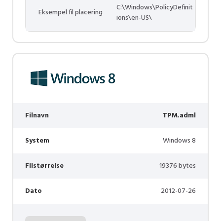
C:\Windows\PolicyDefinit
Eksempel fil placering
ions\en-US\
Filnavn
TPM.adml
System
Windows 8
Filstørrelse
19376 bytes
Dato
2012-07-26