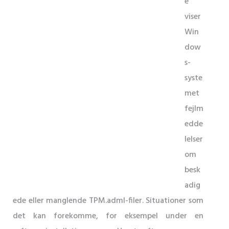
e
viser
Win
dow
s-
syste
met
fejlm
edde
lelser
om
besk
adig
ede eller manglende TPM.adml-filer. Situationer som
det kan forekomme, for eksempel under en