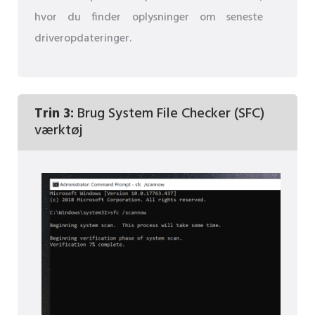
hvor du finder oplysninger om seneste
driveropdateringer.
Trin 3:
Brug System File Checker (SFC)
værktøj