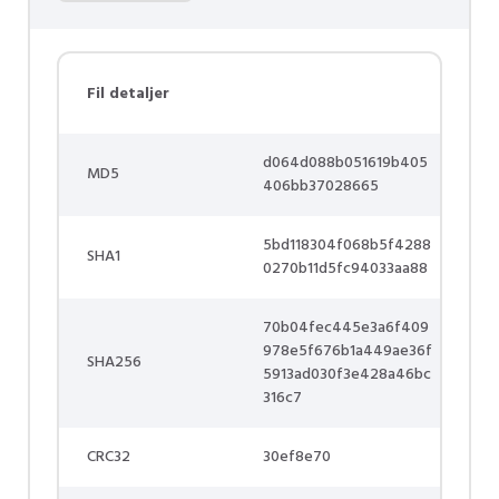
Fil detaljer
d064d088b051619b405
MD5
406bb37028665
5bd118304f068b5f4288
SHA1
0270b11d5fc94033aa88
70b04fec445e3a6f409
978e5f676b1a449ae36f
SHA256
5913ad030f3e428a46bc
316c7
CRC32
30ef8e70