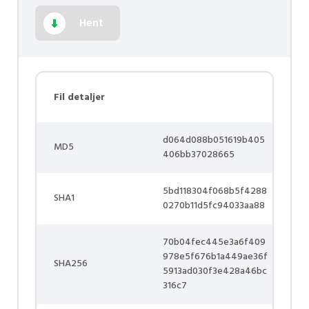
Hent
Fil detaljer
d064d088b051619b405
MD5
406bb37028665
5bd118304f068b5f4288
SHA1
0270b11d5fc94033aa88
70b04fec445e3a6f409
978e5f676b1a449ae36f
SHA256
5913ad030f3e428a46bc
316c7