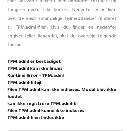
eller kan være inficeret med ondsindet software og
fungerer derfor ikke korrekt. Nedenfor er en liste
over de mest almindelige fejlmeddelelser relateret
til TPM.adml-filen. Hvis du finder en nedenfor
angivet (eller lignende), skal du overveje følgende
forslag.
TPM.adml er beskadiget
TPM.adml kan ikke findes
Runtime Error - TPM.adml
TPM.adml-filfejl
Filen TPM.adml kan ikke indlæses. Modul blev ikke
fundet
kan ikke registrere TPM.adml-fil
Filen TPM.adml kunne ikke indlæses
TPM.adml-filen findes ikke