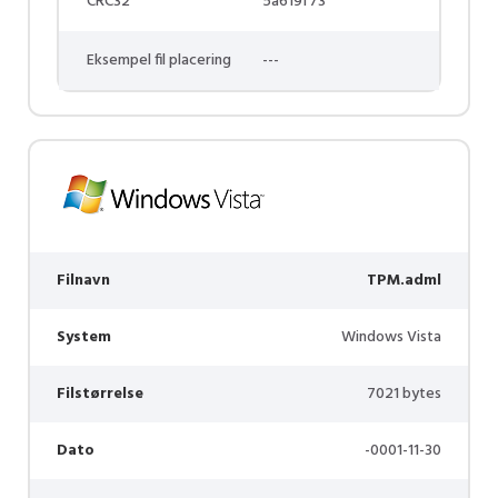
CRC32
5a619f73
Eksempel fil placering
---
Filnavn
TPM.adml
System
Windows Vista
Filstørrelse
7021 bytes
Dato
-0001-11-30