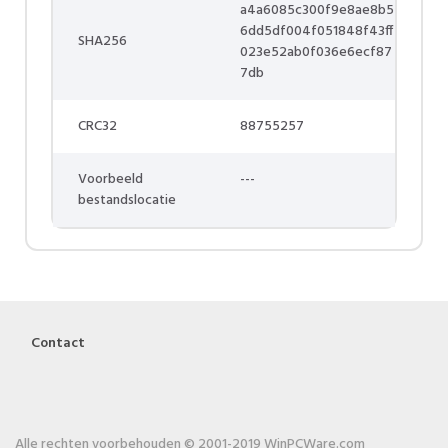
a4a6085c300f9e8ae8b5
6dd5df004f051848f43ff
SHA256
023e52ab0f036e6ecf87
7db
CRC32
88755257
Voorbeeld
---
bestandslocatie
Contact
Alle rechten voorbehouden © 2001-2019 WinPCWare.com