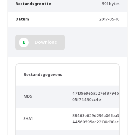
Bestandsgrootte
591 bytes
Datum
2017-05-10
Download
Bestandsgegevens
47139e9e5a527ef87946
MD5
05f74490cc4e
88463e629d296a06fba3
SHA1
44560595ac22130d98ac