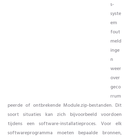
s-
syste
em
fout
meld
inge
n
weer
over
geco
rrum
peerde of ontbrekende Module.zip-bestanden. Dit
soort situaties kan zich bijvoorbeeld voordoen
tijdens een software-installatieproces. Voor elk
softwareprogramma moeten bepaalde bronnen,