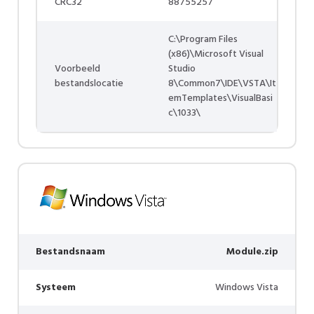
CRC32
88755257
C:\Program Files
(x86)\Microsoft Visual
Voorbeeld
Studio
bestandslocatie
8\Common7\IDE\VSTA\It
emTemplates\VisualBasi
c\1033\
Bestandsnaam
Module.zip
Systeem
Windows Vista