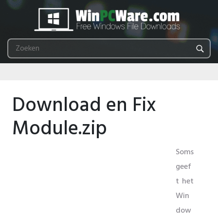
Download en Fix
Module.zip
Soms
geef
t het
Win
dow