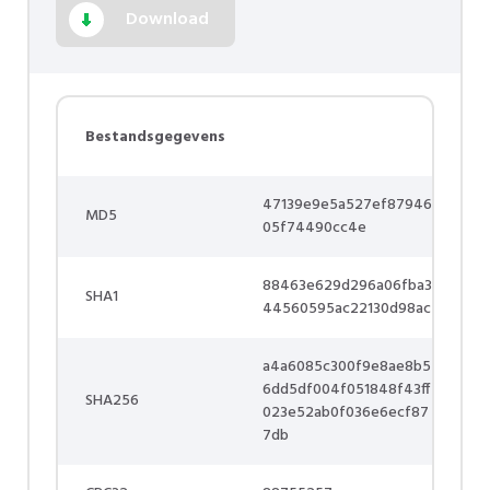
Download
Bestandsgegevens
47139e9e5a527ef87946
MD5
05f74490cc4e
88463e629d296a06fba3
SHA1
44560595ac22130d98ac
a4a6085c300f9e8ae8b5
6dd5df004f051848f43ff
SHA256
023e52ab0f036e6ecf87
7db